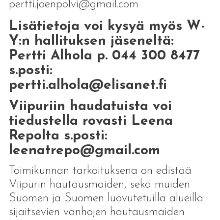
pertti.joenpolvi@gmail.com
Lisätietoja voi kysyä myös W-
Y:n hallituksen jäseneltä:
Pertti Alhola p. 044 300 8477
s.posti:
pertti.alhola@elisanet.fi
Viipuriin haudatuista voi
tiedustella rovasti Leena
Repolta s.posti:
leenatrepo@gmail.com
Toimikunnan tarkoituksena on edistää
Viipurin hautausmaiden, sekä muiden
Suomen ja Suomen luovutetuilla alueilla
sijaitsevien vanhojen hautausmaiden