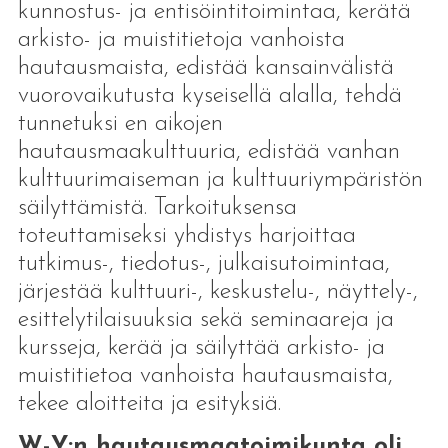
kunnostus- ja entisöintitoimintaa, kerätä
arkisto- ja muistitietoja vanhoista
hautausmaista, edistää kansainvälistä
vuorovaikutusta kyseisellä alalla, tehdä
tunnetuksi en aikojen
hautausmaakulttuuria, edistää vanhan
kulttuurimaiseman ja kulttuuriympäristön
säilyttämistä. Tarkoituksensa
toteuttamiseksi yhdistys harjoittaa
tutkimus-, tiedotus-, julkaisutoimintaa,
järjestää kulttuuri-, keskustelu-, näyttely-,
esittelytilaisuuksia sekä seminaareja ja
kursseja, kerää ja säilyttää arkisto- ja
muistitietoa vanhoista hautausmaista,
tekee aloitteita ja esityksiä.
W-Y:n hautausmaatoimikunta oli