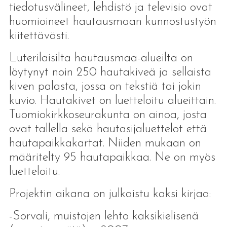
tiedotusvälineet, lehdistö ja televisio ovat
huomioineet hautausmaan kunnostustyön
kiitettävästi.
Luterilaisilta hautausmaa-alueilta on
löytynyt noin 250 hautakiveä ja sellaista
kiven palasta, jossa on tekstiä tai jokin
kuvio. Hautakivet on luetteloitu alueittain.
Tuomiokirkkoseurakunta on ainoa, josta
ovat tallella sekä hautasijaluettelot että
hautapaikkakartat. Niiden mukaan on
määritelty 95 hautapaikkaa. Ne on myös
luetteloitu.
Projektin aikana on julkaistu kaksi kirjaa:
-Sorvali, muistojen lehto kaksikielisenä