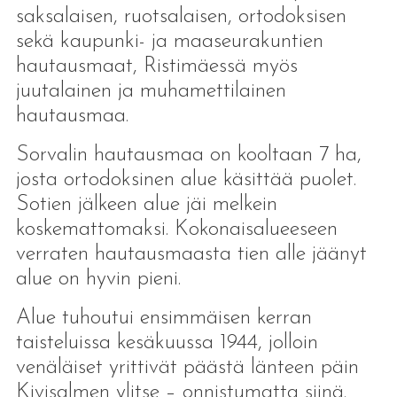
saksalaisen, ruotsalaisen, ortodoksisen
sekä kaupunki- ja maaseurakuntien
hautausmaat, Ristimäessä myös
juutalainen ja muhamettilainen
hautausmaa.
Sorvalin hautausmaa on kooltaan 7 ha,
josta ortodoksinen alue käsittää puolet.
Sotien jälkeen alue jäi melkein
koskemattomaksi. Kokonaisalueeseen
verraten hautausmaasta tien alle jäänyt
alue on hyvin pieni.
Alue tuhoutui ensimmäisen kerran
taisteluissa kesäkuussa 1944, jolloin
venäläiset yrittivät päästä länteen päin
Kivisalmen ylitse – onnistumatta siinä.