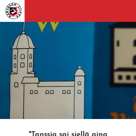
"Tanssia sai siellä aina