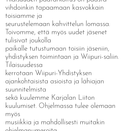
vihdoinkin tapaamaan kasvokkain
toisiamme ja
seurustelemaan kahvittelun lomassa.
Toivomme, että myös uudet jäsenet
tulisivat joukolla
paikalle tutustumaan toisiin jäseniin,
yhdistyksen toimintaan ja Wiipuri-saliin.
Tilaisuudessa
kerrotaan Wiipuri-Yhdistyksen
ajankohtaisista asioista ja lähiajan
suunnitelmista
sekä kuulemme Karjalan Liiton
kuulumiset. Ohjelmassa tulee olemaan
myös
musiikkia ja mahdollisesti muitakin
ohjelmanumeroita.