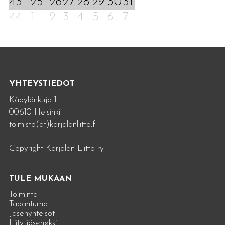
43
25
26
27
28
29
30
31
44
1
2
3
4
5
6
7
YHTEYSTIEDOT
Käpylänkuja 1
00610 Helsinki
toimisto(at)karjalanliitto.fi
Copyright Karjalan Liitto ry
TULE MUKAAN
Toiminta
Tapahtumat
Jäsenyhteisöt
Liity jäseneksi