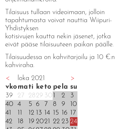
Tilaisuus tullaan videoimaan, jolloin
tapahtumasta voivat nauttia Wiipuri-
Yhdistyksen
kotisivujen kautta nekin jäsenet, jotka
eivät pääse tilaisuuteen paikan päälle.
Tilaisuudessa on kahvitarjoilu ja 10 €:n
kahviraha.
<
loka 2021
>
vko
ma
ti
ke
to
pe
la
su
39
27
28
29
30
1
2
3
40
4
5
6
7
8
9
10
41
11
12
13
14
15
16
17
42
18
19
20
21
22
23
24