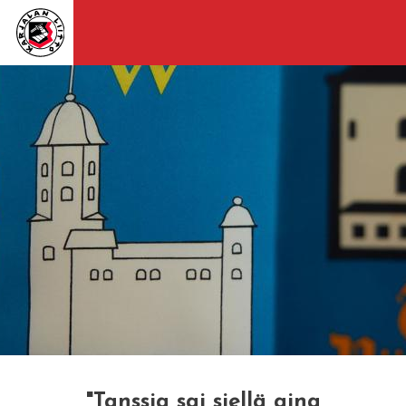
"Tanssia sai siellä aina