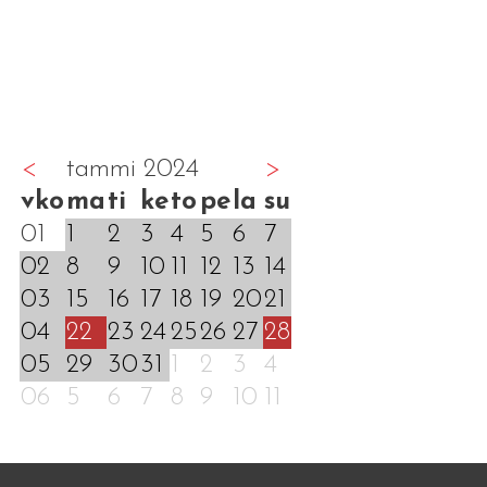
<
tammi 2024
>
vko
ma
ti
ke
to
pe
la
su
01
1
2
3
4
5
6
7
02
8
9
10
11
12
13
14
03
15
16
17
18
19
20
21
04
22
23
24
25
26
27
28
05
29
30
31
1
2
3
4
06
5
6
7
8
9
10
11