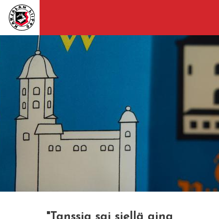
"Tanssia sai siellä aina