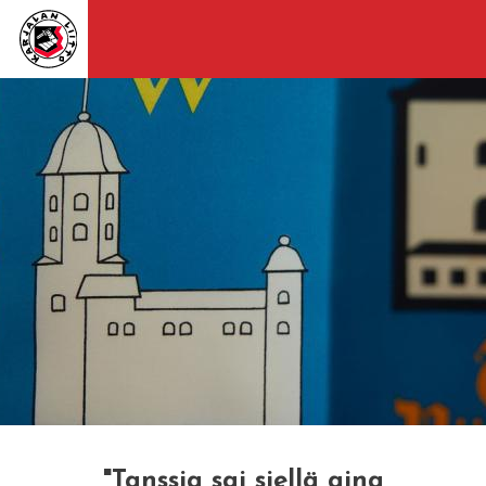
"Tanssia sai siellä aina