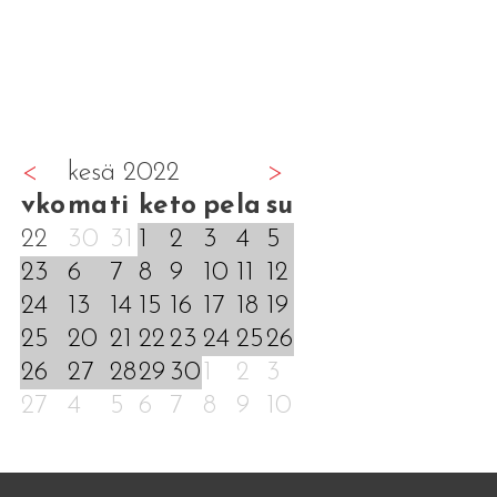
<
kesä 2022
>
vko
ma
ti
ke
to
pe
la
su
22
30
31
1
2
3
4
5
23
6
7
8
9
10
11
12
24
13
14
15
16
17
18
19
25
20
21
22
23
24
25
26
26
27
28
29
30
1
2
3
27
4
5
6
7
8
9
10