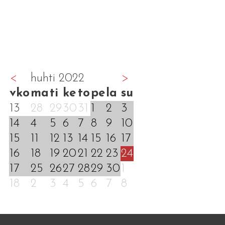
<
huhti 2022
>
vko
ma
ti
ke
to
pe
la
su
13
28
29
30
31
1
2
3
14
4
5
6
7
8
9
10
15
11
12
13
14
15
16
17
16
18
19
20
21
22
23
24
17
25
26
27
28
29
30
1
18
2
3
4
5
6
7
8