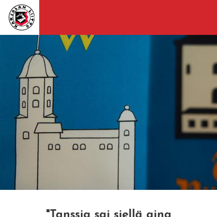
"Tanssia sai siellä aina