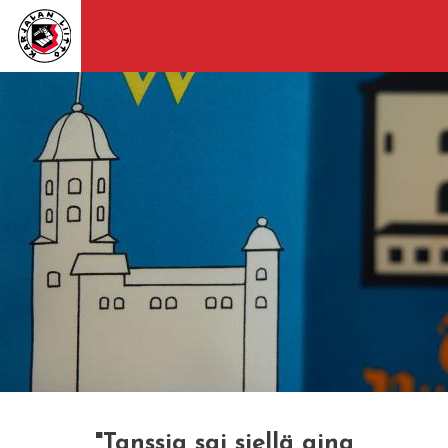
"Tanssia sai siellä aina