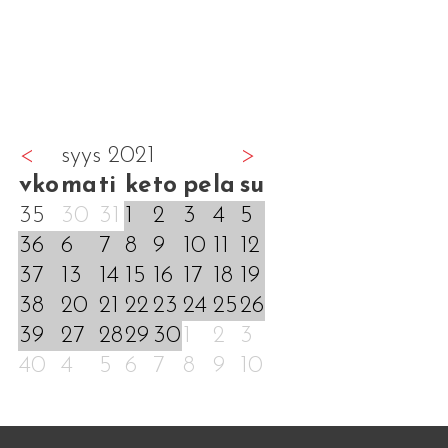
<
syys 2021
>
vko
ma
ti
ke
to
pe
la
su
35
30
31
1
2
3
4
5
36
6
7
8
9
10
11
12
37
13
14
15
16
17
18
19
38
20
21
22
23
24
25
26
39
27
28
29
30
1
2
3
40
4
5
6
7
8
9
10