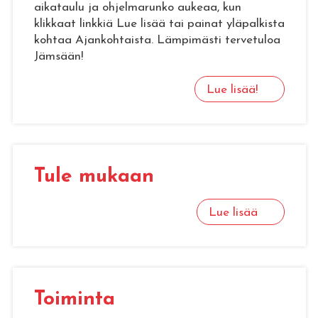
aikataulu ja ohjelmarunko aukeaa, kun
klikkaat linkkiä Lue lisää tai painat yläpalkista
kohtaa Ajankohtaista. Lämpimästi tervetuloa
Jämsään!
Lue lisää!
Tule mu­kaan
Lue lisää
Toi­min­ta