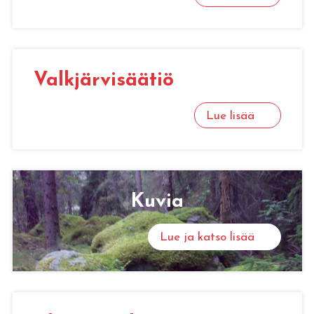
Valk­jär­vi­sää­tiö
Lue lisää
Kuvia
Lue ja katso lisää