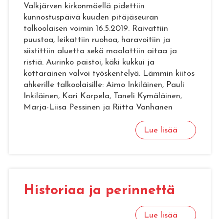
Valkjärven kirkonmäellä pidettiin
kunnostuspäivä kuuden pitäjäseuran
talkoolaisen voimin 16.5.2019. Raivattiin
puustoa, leikattiin ruohoa, haravoitiin ja
siistittiin aluetta sekä maalattiin aitaa ja
ristiä. Aurinko paistoi, käki kukkui ja
kottarainen valvoi työskentelyä. Lämmin kiitos
ahkerille talkoolaisille: Aimo Inkiläinen, Pauli
Inkiläinen, Kari Korpela, Taneli Kymäläinen,
Marja-Liisa Pessinen ja Riitta Vanhanen
Lue lisää
His­to­ri­aa ja pe­rin­net­tä
Lue lisää