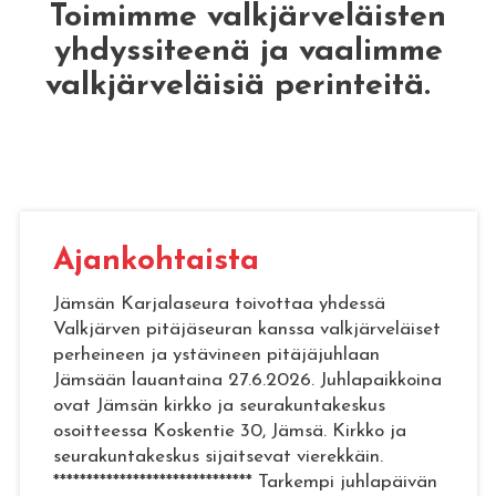
Toimimme valkjärveläisten
yhdyssiteenä ja vaalimme
valkjärveläisiä perinteitä
.
Ajan­koh­tais­ta
Jämsän Karjalaseura toivottaa yhdessä
Valkjärven pitäjäseuran kanssa valkjärveläiset
perheineen ja ystävineen pitäjäjuhlaan
Jämsään lauantaina 27.6.2026. Juhlapaikkoina
ovat Jämsän kirkko ja seurakuntakeskus
osoitteessa Koskentie 30, Jämsä. Kirkko ja
seurakuntakeskus sijaitsevat vierekkäin.
****************************** Tarkempi juhlapäivän