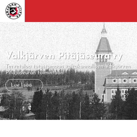
Valkjärven Pitäjäseura ry
Tervetuloa tutustumaan valtakunnallisen Valkjärven
Pitäjäseuran toimintaan!
Lue lisää