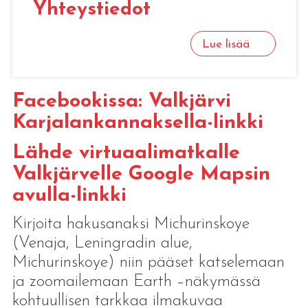
Yh­teys­tie­dot
Lue lisää
Facebookissa: Valkjärvi
Karjalankannaksella-linkki
Lähde virtuaalimatkalle
Valkjärvelle Google Mapsin
avulla-linkki
Kirjoita hakusanaksi Michurinskoye
(Venaja, Leningradin alue,
Michurinskoye) niin pääset katselemaan
ja zoomailemaan Earth –näkymässä
kohtuullisen tarkkaa ilmakuvaa