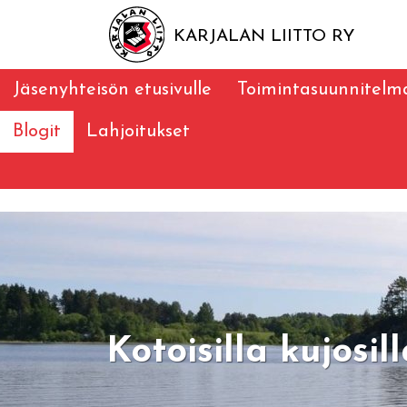
KARJALAN LIITTO RY
Jäsenyhteisön etusivulle
Toimintasuunnitelm
Blogit
Lahjoitukset
Kotoisilla kujosil