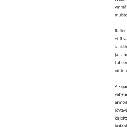
ymmärt
muiste
Reilut
että vo
Jaakki
ja Lah
Lahden
niitte
Aikaja
vähene
armoil
löytäv
kirjoit
lastenl