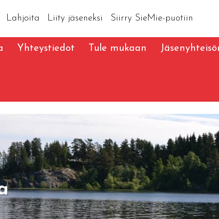
Lahjoita
Liity jäseneksi
Siirry SieMie-puotiin
a
Yhteystiedot
Tule mukaan
Jäsenyhteis
la