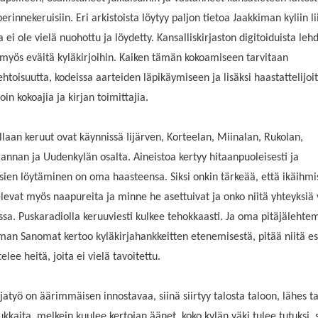
erinnekeruisiin. Eri arkistoista löytyy paljon tietoa Jaakkiman kyliin li
 ei ole vielä nuohottu ja löydetty. Kansalliskirjaston digitoiduista lehd
 myös eväitä kyläkirjoihin. Kaiken tämän kokoamiseen tarvitaan
htoisuutta, kodeissa aarteiden läpikäymiseen ja lisäksi haastattelijoit
oin kokoajia ja kirjan toimittajia.
llaan keruut ovat käynnissä Iijärven, Korteelan, Miinalan, Rukolan,
annan ja Uudenkylän osalta. Aineistoa kertyy hitaanpuoleisesti ja
sien löytäminen on oma haasteensa. Siksi onkin tärkeää, että ikäihmi
levat myös naapureita ja minne he asettuivat ja onko niitä yhteyksiä 
sa. Puskaradiolla keruuviesti kulkee tehokkaasti. Ja oma pitäjäleht
man Sanomat kertoo kyläkirjahankkeitten etenemisestä, pitää niitä esi
elee heitä, joita ei vielä tavoitettu.
rjatyö on äärimmäisen innostavaa, siinä siirtyy talosta taloon, lähes t
ukkaita, melkein kuulee kertojan äänet, koko kylän väki tulee tutuksi,