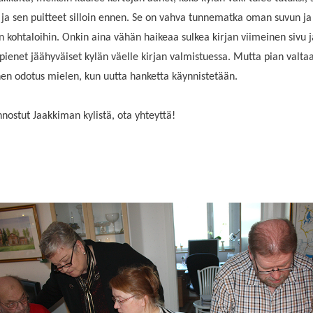
ja sen puitteet silloin ennen. Se on vahva tunnematka oman suvun ja
 kohtaloihin. Onkin aina vähän haikeaa sulkea kirjan viimeinen sivu j
pienet jäähyväiset kylän väelle kirjan valmistuessa. Mutta pian valtaa
inen odotus mielen, kun uutta hanketta käynnistetään.
innostut Jaakkiman kylistä, ota yhteyttä!