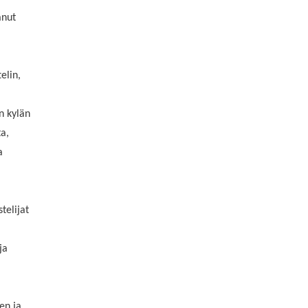
anut
elin,
n kylän
a,
a
telijat
ja
en ja