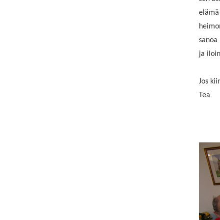
elämä 
heimon
sanoa 
ja ilo
Jos ki
Tea