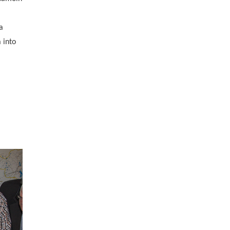
a
 into