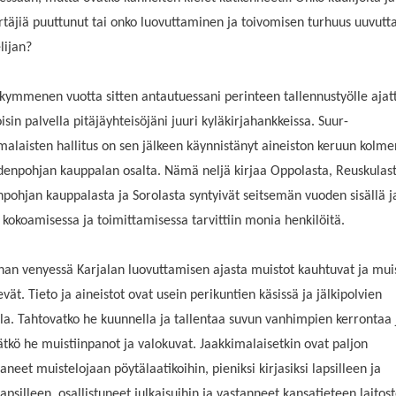
äjiä puuttunut tai onko luovuttaminen ja toivomisen turhuus uuvutt
lijan?
 kymmenen vuotta sitten antautuessani perinteen tallennustyölle ajatt
isin palvella pitäjäyhteisöjäni juuri kyläkirjahankkeissa. Suur-
malaisten hallitus on sen jälkeen käynnistänyt aineiston keruun kolme
denpohjan kauppalan osalta. Nämä neljä kirjaa Oppolasta, Reuskulast
pohjan kauppalasta ja Sorolasta syntyivät seitsemän vuoden sisällä j
n kokoamisessa ja toimittamisessa tarvittiin monia henkilöitä.
nan venyessä Karjalan luovuttamisen ajasta muistot kauhtuvat ja muis
vät. Tieto ja aineistot ovat usein perikuntien käsissä ja jälkipolvien
la. Tahtovatko he kuunnella ja tallentaa suvun vanhimpien kerrontaa 
ätkö he muistiinpanot ja valokuvat. Jaakkimalaisetkin ovat paljon
taneet muistelojaan pöytälaatikoihin, pieniksi kirjasiksi lapsilleen ja
apsilleen, osallistuneet julkaisuihin ja vastanneet kansatieteen laitost