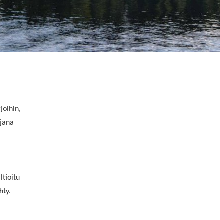
joihin,
ajana
ltioitu
hty.