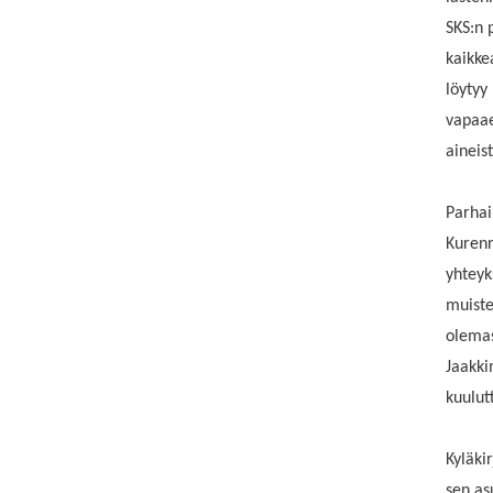
SKS:n p
kaikkea
löytyy
vapaae
aineist
Parhai
Kurenr
yhteyk
muiste
olemas
Jaakki
kuulutt
Kyläki
sen as