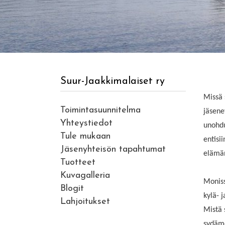
Suur-Jaakkimalaiset ry
Missä 
Toimintasuunnitelma
jäsene
Yhteystiedot
unohdu
Tule mukaan
entisii
Jäsenyhteisön tapahtumat
elämän
Tuotteet
Kuvagalleria
Moniss
Blogit
kylä- j
Lahjoitukset
Mistä 
sydäme