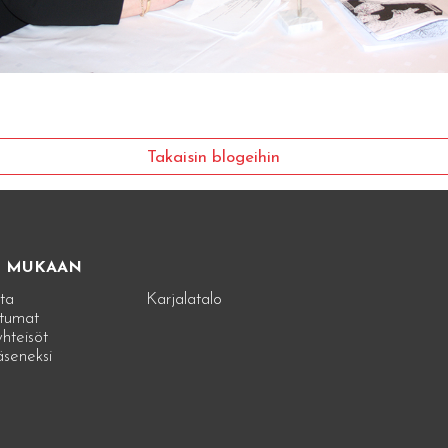
Takaisin blogeihin
E MUKAAN
ta
Karjalatalo
tumat
hteisöt
jäseneksi