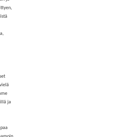
ittyen,
istä
a,
set
vielä
emme
llä ja
apaa
 samoin