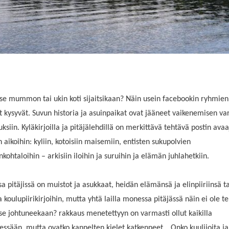
se mummon tai ukin koti sijaitsikaan? Näin usein facebookin ryhmien
t kysyvät. Suvun historia ja asuinpaikat ovat jääneet vaikenemisen var
ksiin. Kyläkirjoilla ja pitäjälehdillä on merkittävä tehtävä postin ava
n aikoihin: kyliin, kotoisiin maisemiin, entisten sukupolvien
kohtaloihin – arkisiin iloihin ja suruihin ja elämän juhlahetkiin.
a pitäjissä on muistot ja asukkaat, heidän elämänsä ja elinpiiriinsä ta
a koulupiirikirjoihin, mutta yhtä lailla monessa pitäjässä näin ei ole te
se johtuneekaan? rakkaus menetettyyn on varmasti ollut kaikilla
ssään, mutta ovatko kannelten kielet katkenneet… Onko kuulijoita ja