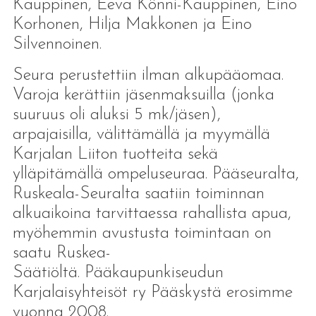
Kauppinen, Eeva Könni-Kauppinen, Eino
Korhonen, Hilja Makkonen ja Eino
Silvennoinen.
Seura perustettiin ilman alkupääomaa.
Varoja kerättiin jäsenmaksuilla (jonka
suuruus oli aluksi 5 mk/jäsen),
arpajaisilla, välittämällä ja myymällä
Karjalan Liiton tuotteita sekä
ylläpitämällä ompeluseuraa. Pääseuralta,
Ruskeala-Seuralta saatiin toiminnan
alkuaikoina tarvittaessa rahallista apua,
myöhemmin avustusta toimintaan on
saatu Ruskea-
Säätiöltä. Pääkaupunkiseudun
Karjalaisyhteisöt ry Pääskystä erosimme
vuonna 2008.