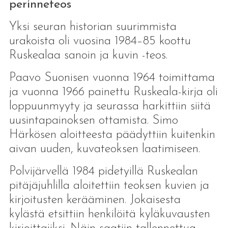
perinneteos
Yksi seuran historian suurimmista
urakoista oli vuosina 1984–85 koottu
Ruskealaa sanoin ja kuvin -teos.
Paavo Suonisen vuonna 1964 toimittama
ja vuonna 1966 painettu Ruskeala-kirja oli
loppuunmyyty ja seurassa harkittiin siitä
uusintapainoksen ottamista. Simo
Härkösen aloitteesta päädyttiin kuitenkin
aivan uuden, kuvateoksen laatimiseen.
Polvijärvellä 1984 pidetyillä Ruskealan
pitäjäjuhlilla aloitettiin teoksen kuvien ja
kirjoitusten kerääminen. Jokaisesta
kylästä etsittiin henkilöitä kyläkuvausten