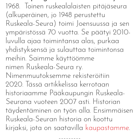
1968. Toinen ruskealalaisten pitäjäseura
(alkuperäinen, jo 1948 perustettu
Ruskeala-Seura) toimi Joensuussa ja sen
ympäristössä 70 vuotta. Se päätyi 2010-
luvulla ajaa toimintansa alas, purkaa
yhdistyksensä ja sulauttaa toimintonsa
meihin. Saimme käyttöömme
nimen Ruskeala-Seura ry.
Nimenmuutoksemme rekisteröitiin
2020. Tässä artikkelissa kerrotaan
historiaamme Pääkaupungin Ruskeala-
Seurana vuoteen 2007 asti. Historian
täydentäminen on työn alla. Ensimmäisen
Ruskeala-Seuran historia on koottu
kirjaksi, jota on saatavilla
kaupastamme
.