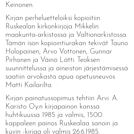
Keinonen.
Kirjan perheluetteloiksi kopioitiin
Ruskealan kirkonkirjoja Mikkelin
maakunta-arkistossa ja Valtionarkistossa.
Tämän ison kopiointiurakan tekivät Tauno
Holopainen, Arvo Vottonen, Gunnar
Pirhonen ja Väinö Lätti. Teoksen
suunnittelussa ja aineiston järjestämisessä
saatiin arvokasta apua opetusneuvos
Matti Kailarilta.
Kirjan painatussopimus tehtiin Arvi. A.
Karisto Oy:n kirjapainon kanssa
huhtikuussa 1985 ja valmis, 1500
kappaleen painos Ruskealaa sanoin ja
kuvin -kirjaa oli valmis 26.6.1985.