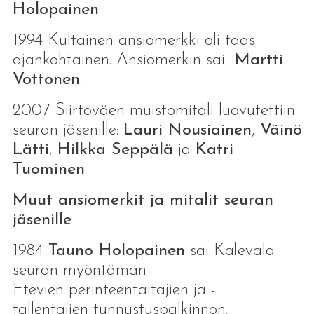
Holopainen
.
1994 Kultainen ansiomerkki oli taas
ajankohtainen. Ansiomerkin sai
Martti
Vottonen
.
2007 Siirtoväen muistomitali luovutettiin
seuran jäsenille:
Lauri Nousiainen
,
Väinö
Lätti
,
Hilkka Seppälä
ja
Katri
Tuominen
Muut ansiomerkit ja mitalit seuran
jäsenille
1984
Tauno Holopainen
sai Kalevala-
seuran myöntämän
Etevien perinteentaitajien ja -
tallentajien tunnustuspalkinnon.