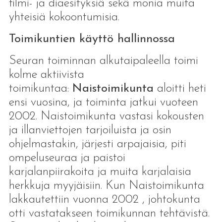
filmi- ja diaesityksiä sekä monia muita
yhteisiä kokoontumisia.
Toimikuntien käyttö hallinnossa
Seuran toiminnan alkutaipaleella toimi
kolme aktiivista
toimikuntaa:
Naistoimikunta
aloitti heti
ensi vuosina, ja toiminta jatkui vuoteen
2002. Naistoimikunta vastasi kokousten
ja illanviettojen tarjoiluista ja osin
ohjelmastakin, järjesti arpajaisia, piti
ompeluseuraa ja paistoi
karjalanpiirakoita ja muita karjalaisia
herkkuja myyjäisiin. Kun Naistoimikunta
lakkautettiin vuonna 2002 , johtokunta
otti vastatakseen toimikunnan tehtävistä.