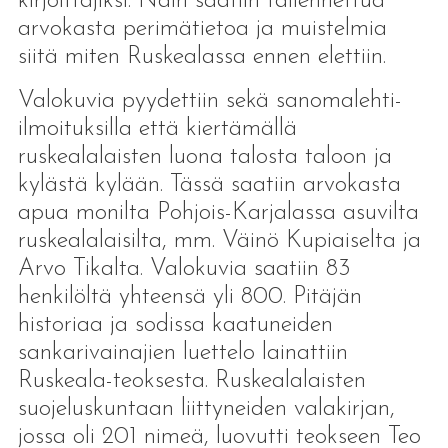
kirjoittajiksi. Näin saatiin tallennettua
arvokasta perimätietoa ja muistelmia
siitä miten Ruskealassa ennen elettiin.
Valokuvia pyydettiin sekä sanomalehti-
ilmoituksilla että kiertämällä
ruskealalaisten luona talosta taloon ja
kylästä kylään. Tässä saatiin arvokasta
apua monilta Pohjois-Karjalassa asuvilta
ruskealalaisilta, mm. Väinö Kupiaiselta ja
Arvo Tikalta. Valokuvia saatiin 83
henkilöltä yhteensä yli 800. Pitäjän
historiaa ja sodissa kaatuneiden
sankarivainajien luettelo lainattiin
Ruskeala-teoksesta. Ruskealalaisten
suojeluskuntaan liittyneiden valakirjan,
jossa oli 201 nimeä, luovutti teokseen Teo