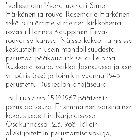
"vallesmanni"/varatuomari Simo
Härkönen ja rouva Rosemarie Härkönen
sekä pitäjämme viimeinen kirkkoherra,
rovasti Hannes Kauppinen Eeva-
rouvansa kanssa. Näissä kokoontumisissa
keskusteltiin usein mahdollisuudesta
perustaa pääkaupunkiseudulle oma
Ruskeala-seura, vaikka Joensuussa ja sen
ympäristössä jo toimikin vuonna 1948
perustettu Ruskealan pitäjäseura.
Joulujuhlassa 15.12.1967 päätettiin
perustaa seura. Ensimmäinen varsinainen
kokous pidettiin Karjalaisessa
Osakunnassa 12.3.1968. Tällöin
allekirjoitettiin perustamisasiakirja,