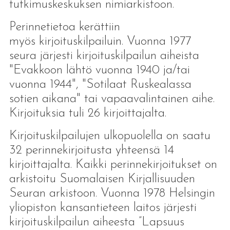
tutkimuskeskuksen nimiarkistoon.
Perinnetietoa kerättiin
myös kirjoituskilpailuin. Vuonna 1977
seura järjesti kirjoituskilpailun aiheista
"Evakkoon lähtö vuonna 1940 ja/tai
vuonna 1944", "Sotilaat Ruskealassa
sotien aikana" tai vapaavalintainen aihe.
Kirjoituksia tuli 26 kirjoittajalta.
Kirjoituskilpailujen ulkopuolella on saatu
32 perinnekirjoitusta yhteensä 14
kirjoittajalta. Kaikki perinnekirjoitukset on
arkistoitu Suomalaisen Kirjallisuuden
Seuran arkistoon. Vuonna 1978 Helsingin
yliopiston kansantieteen laitos järjesti
kirjoituskilpailun aiheesta ”Lapsuus