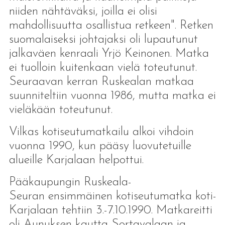
niiden nähtäväksi, joilla ei olisi
mahdollisuutta osallistua retkeen". Retken
suomalaiseksi johtajaksi oli lupautunut
jalkaväen kenraali Yrjö Keinonen. Matka
ei tuolloin kuitenkaan vielä toteutunut.
Seuraavan kerran Ruskealan matkaa
suunniteltiin vuonna 1986, mutta matka ei
vieläkään toteutunut.
Vilkas kotiseutumatkailu alkoi vihdoin
vuonna 1990, kun pääsy luovutetuille
alueille Karjalaan helpottui.
Pääkaupungin Ruskeala-
Seuran ensimmäinen kotiseutumatka koti-
Karjalaan tehtiin 3.-7.10.1990. Matkareitti
oli Aunuksen kautta Sortavalaan ja