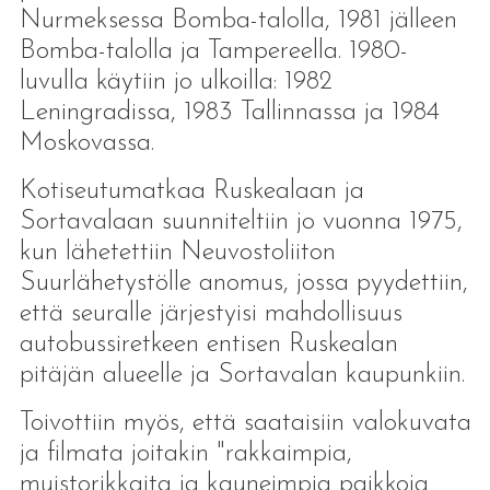
Nurmeksessa Bomba-talolla, 1981 jälleen
Bomba-talolla ja Tampereella. 1980-
luvulla käytiin jo ulkoilla: 1982
Leningradissa, 1983 Tallinnassa ja 1984
Moskovassa.
Kotiseutumatkaa Ruskealaan ja
Sortavalaan suunniteltiin jo vuonna 1975,
kun lähetettiin Neuvostoliiton
Suurlähetystölle anomus, jossa pyydettiin,
että seuralle järjestyisi mahdollisuus
autobussiretkeen entisen Ruskealan
pitäjän alueelle ja Sortavalan kaupunkiin.
Toivottiin myös, että saataisiin valokuvata
ja filmata joitakin "rakkaimpia,
muistorikkaita ja kauneimpia paikkoja