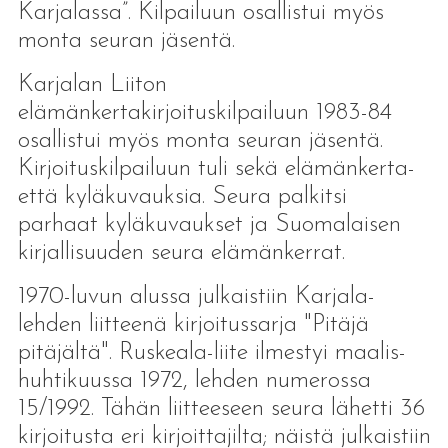
Karjalassa”. Kilpailuun osallistui myös
monta seuran jäsentä.
Karjalan Liiton
elämänkertakirjoituskilpailuun 1983-84
osallistui myös monta seuran jäsentä.
Kirjoituskilpailuun tuli sekä elämänkerta-
että kyläkuvauksia. Seura palkitsi
parhaat kyläkuvaukset ja Suomalaisen
kirjallisuuden seura elämänkerrat.
1970-luvun alussa julkaistiin Karjala-
lehden liitteenä kirjoitussarja "Pitäjä
pitäjältä". Ruskeala-liite ilmestyi maalis-
huhtikuussa 1972, lehden numerossa
15/1992. Tähän liitteeseen seura lähetti 36
kirjoitusta eri kirjoittajilta; näistä julkaistiin