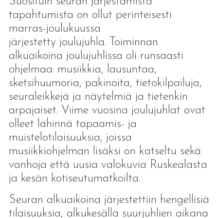
Suosituin seuran järjestämistä
tapahtumista on ollut perinteisesti
marras-joulukuussa
järjestetty joulujuhla. Toiminnan
alkuaikoina joulujuhlissa oli runsaasti
ohjelmaa: musiikkia, lausuntaa,
sketsihuumoria, pakinoita, tietokilpailuja,
seuraleikkejä ja näytelmiä ja tietenkin
arpajaiset. Viime vuosina joulujuhlat ovat
olleet lähinnä tapaamis- ja
muistelotilaisuuksia, joissa
musiikkiohjelman lisäksi on katseltu sekä
vanhoja että uusia valokuvia Ruskealasta
ja kesän kotiseutumatkoilta.
Seuran alkuaikoina järjestettiin hengellisiä
tilaisuuksia, alkukesällä suurjuhlien aikana