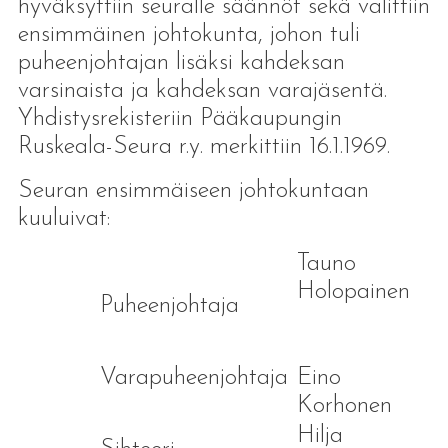
hyväksyttiin seuralle säännöt sekä valittiin
ensimmäinen johtokunta, johon tuli
puheenjohtajan lisäksi kahdeksan
varsinaista ja kahdeksan varajäsentä.
Yhdistysrekisteriin Pääkaupungin
Ruskeala-Seura r.y. merkittiin 16.1.1969.
Seuran ensimmäiseen johtokuntaan
kuuluivat:
Tauno
Holopainen
Puheenjohtaja
Varapuheenjohtaja
Eino
Korhonen
Hilja