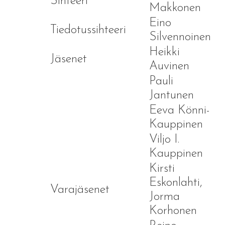
Sihteeri
Makkonen
Eino
Tiedotussihteeri
Silvennoinen
Heikki
Jäsenet
Auvinen
Pauli
Jantunen
Eeva Könni-
Kauppinen
Viljo I.
Kauppinen
Kirsti
Eskonlahti,
Varajäsenet
Jorma
Korhonen