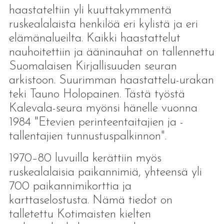
haastateltiin yli kuuttakymmentä
ruskealalaista henkilöä eri kylistä ja eri
elämänalueilta. Kaikki haastattelut
nauhoitettiin ja ääninauhat on tallennettu
Suomalaisen Kirjallisuuden seuran
arkistoon. Suurimman haastattelu-urakan
teki Tauno Holopainen. Tästä työstä
Kalevala-seura myönsi hänelle vuonna
1984 "Etevien perinteentaitajien ja -
tallentajien tunnustuspalkinnon".
1970–80 luvuilla kerättiin myös
ruskealalaisia paikannimiä, yhteensä yli
700 paikannimikorttia ja
karttaselostusta. Nämä tiedot on
talletettu Kotimaisten kielten