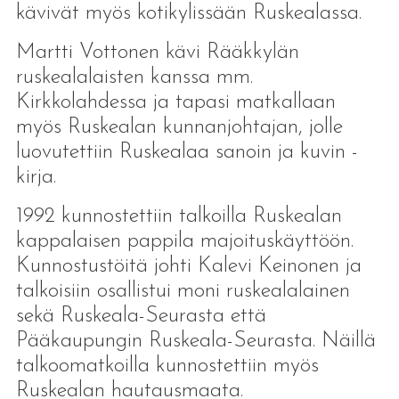
kävivät myös kotikylissään Ruskealassa.
Martti Vottonen kävi Rääkkylän
ruskealalaisten kanssa mm.
Kirkkolahdessa ja tapasi matkallaan
myös Ruskealan kunnanjohtajan, jolle
luovutettiin Ruskealaa sanoin ja kuvin -
kirja.
1992 kunnostettiin talkoilla Ruskealan
kappalaisen pappila majoituskäyttöön.
Kunnostustöitä johti Kalevi Keinonen ja
talkoisiin osallistui moni ruskealalainen
sekä Ruskeala-Seurasta että
Pääkaupungin Ruskeala-Seurasta. Näillä
talkoomatkoilla kunnostettiin myös
Ruskealan hautausmaata.