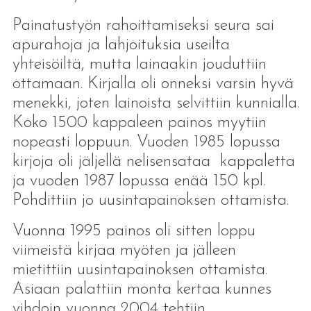
Painatustyön rahoittamiseksi seura sai
apurahoja ja lahjoituksia useilta
yhteisöiltä, mutta lainaakin jouduttiin
ottamaan. Kirjalla oli onneksi varsin hyvä
menekki, joten lainoista selvittiin kunnialla.
Koko 1500 kappaleen painos myytiin
nopeasti loppuun. Vuoden 1985 lopussa
kirjoja oli jäljellä nelisensataa kappaletta
ja vuoden 1987 lopussa enää 150 kpl.
Pohdittiin jo uusintapainoksen ottamista.
Vuonna 1995 painos oli sitten loppu
viimeistä kirjaa myöten ja jälleen
mietittiin uusintapainoksen ottamista.
Asiaan palattiin monta kertaa kunnes
vihdoin vuonna 2004 tehtiin