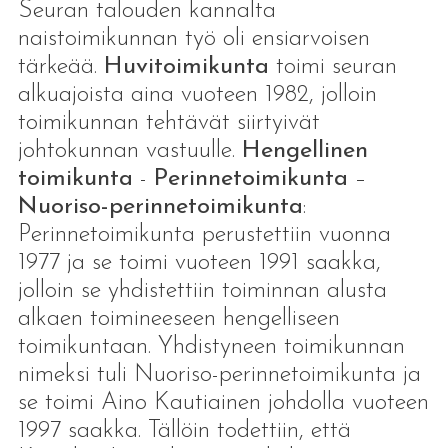
Seuran talouden kannalta
naistoimikunnan työ oli ensiarvoisen
tärkeää.
Huvitoimikunta
toimi seuran
alkuajoista aina vuoteen 1982, jolloin
toimikunnan tehtävät siirtyivät
johtokunnan vastuulle.
Hengellinen
toimikunta
-
Perinnetoimikunta
–
Nuoriso-perinnetoimikunta
:
Perinnetoimikunta perustettiin vuonna
1977 ja se toimi vuoteen 1991 saakka,
jolloin se yhdistettiin toiminnan alusta
alkaen toimineeseen hengelliseen
toimikuntaan. Yhdistyneen toimikunnan
nimeksi tuli Nuoriso-perinnetoimikunta ja
se toimi Aino Kautiainen johdolla vuoteen
1997 saakka. Tällöin todettiin, että