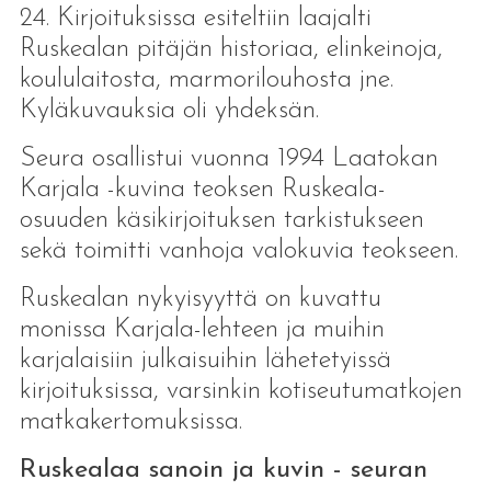
24. Kirjoituksissa esiteltiin laajalti
Ruskealan pitäjän historiaa, elinkeinoja,
koululaitosta, marmorilouhosta jne.
Kyläkuvauksia oli yhdeksän.
Seura osallistui vuonna 1994 Laatokan
Karjala -kuvina teoksen Ruskeala-
osuuden käsikirjoituksen tarkistukseen
sekä toimitti vanhoja valokuvia teokseen.
Ruskealan nykyisyyttä on kuvattu
monissa Karjala-lehteen ja muihin
karjalaisiin julkaisuihin lähetetyissä
kirjoituksissa, varsinkin kotiseutumatkojen
matkakertomuksissa.
Ruskealaa sanoin ja kuvin - seuran