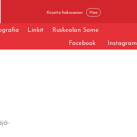
iografia
Linkit
Ruskealan Some
Facebook
Instagram
.
äjä-