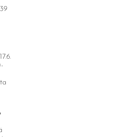
539
7.6.
)-
sta
o
ä