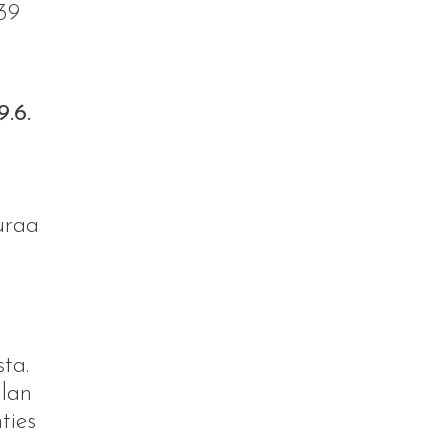
39
9.6.
uraa
n
sta.
lan
ties