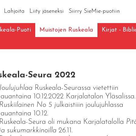
Lahjoita
Liity jäseneksi
Siirry SieMie-puotiin
keala-Puoti
Muistojen Ruskeala
Kirjat - Bibl
skeala-Seura 2022
Joulujuhlaa
Ruskeala-Seurassa vietettiin
lauantaina 10.12.2022 Karjalatalon Yläsalissa
Ruskiilainen No 5 j
ulkaistiiin joulujuhlassa
lauantaina 10.12.
Ruskeala-Seura oli mukana Karjalatalolla
Pit
ja sukumarkkinoilla
26.11.