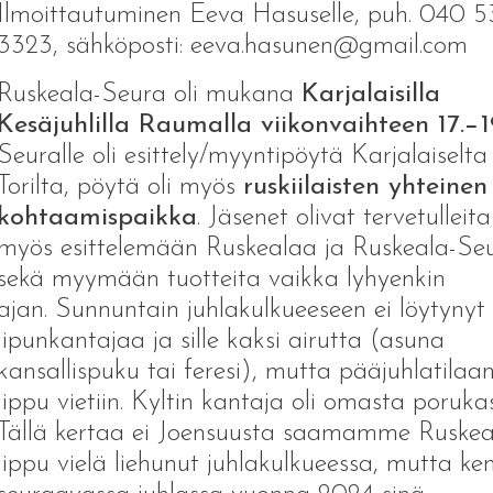
Ilmoittautuminen Eeva Hasuselle, puh. 040 5
3323, sähköposti: eeva.hasunen@gmail.com
Ruskeala-Seura oli mukana
Karjalaisilla
Kesäjuhlilla Raumalla viikonvaihteen 17.−1
Seuralle oli esittely/myyntipöytä Karjalaiselta
Torilta, pöytä oli myös
ruskiilaisten yhteinen
kohtaamispaikka
. Jäsenet olivat tervetulleita
myös esittelemään Ruskealaa ja Ruskeala-Se
sekä myymään tuotteita vaikka lyhyenkin
ajan. Sunnuntain juhlakulkueeseen ei löytynyt
lipunkantajaa ja sille kaksi airutta (asuna
kansallispuku tai feresi), mutta pääjuhlatilaa
lippu vietiin. Kyltin kantaja oli omasta poruka
Tällä kertaa ei Joensuusta saamamme Ruskea
lippu vielä liehunut juhlakulkueessa, mutta ken