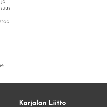
 ja
isuus
ostaa
me
Karjalan Liitto