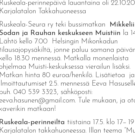
Ruskeala-perinnepäivä lauantaina oli 22.10.2
Karjalatalon Takkahuoneessa
Ruskeala-Seura ry teki bussimatkan
Mikkelii
Sodan ja Rauhan keskukseen Muistiin
la 14
Lähtö kello 7.00 Helsingin Mikonkadun
tilausajopysäkiltä, jonne paluu samana päivä
kello 18.30 mennessä. Matkalla monenlaista
ohjelmaa Muisti-keskuksessa vierailun lisäksi.
Matkan hinta 80 euroa/henkilö. Lisätietoa ja
ilmoittautumiset 2.5. mennessä Eeva Hasusell
puh. 040 539 3323, sähköposti:
eeva.hasunen@gmail.com. Tule mukaan, ja ot
kaverikin matkaan!
Ruskeala-perinneilta
tiistaina 17.5. klo 17−19
Karjalatalon takkahuoneessa. Illan teema ”Mui