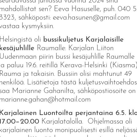
seuraavassa juhlassa vuonna 2024 sinä
mahdollistat sen? Eeva Hasuselle, puh. 040 
3323, sähköposti: eeva.hasunen@gmail.com
vastaa kysmyksiin.
Helsingistä oli
bussikuljetus Karjalaisille
kesäjuhlille
Raumalle: Karjalan Liiton
Uudenmaan piirin bussi kesäjuhlille Raumalle 1
ja paluu 19.6. reitillä Kerava-Helsinki (Kiasma
Rauma ja takaisin. Bussiin olisi mahtunut 49
henkilöä. Lisätietoja tästä kuljetusvaihtoehdo
saa Marianne Gahanilta, sähköpostiosoite on
marianne.gahan@hotmail.com
Karjalainen Luontoilta perjantaina 6.5. kl
17.00−20.00
Karjalatalolla. Ohjelmassa oli
karjalainen luonto monipuolisesti esillä neljäss