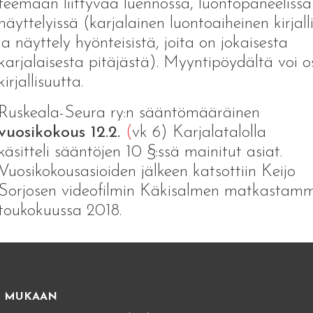
teemaan liittyvää luennossa, luontopaneelissa
näyttelyissä (karjalainen luontoaiheinen kirjall
ja näyttely hyönteisistä, joita on jokaisesta
karjalaisesta pitäjästä). Myyntipöydältä voi 
kirjallisuutta.
Ruskeala-Seura ry:n sääntömääräinen
vuosikokous 12.2.
(
vk 6) Karjalatalolla
käsitteli sääntöjen 10 §:ssä mainitut asiat.
Vuosikokousasioiden jälkeen katsottiin Keijo
Sorjosen videofilmin Käkisalmen matkastam
toukokuussa 2018.
E MUKAAN