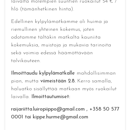
laivalta molempien suuntien ruokailut 54 € /
hlö (tämänhetkinen hinta).
Edellinen kylpylämatkamme oli huima ja
riemullinen yhteinen kokemus, joten
odotamme tältäkin matkalta kauniita
kokemuksia, muistoja ja mukavia tarinoita
sekä voimia edessä häämöttävään
talvikauteen.
Ilmoittaudu kylpylämatkalle
mahdollisimman
pian, mutta
viimeistään 2.8.
Kerro samalla,
haluatko sisällyttää matkaan myös ruokailut
laivalla.
Ilmoittautumiset:
raijariitta.luiropiippo@gmail.com , ­+358 50 577
0001 tai kippe.hurme@gmail.com