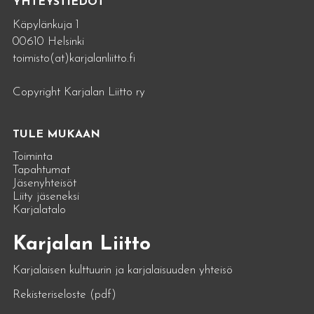
YHTEYSTIEDOT
Käpylänkuja 1
00610 Helsinki
toimisto(at)karjalanliitto.fi
Copyright Karjalan Liitto ry
TULE MUKAAN
Toiminta
Tapahtumat
Jäsenyhteisöt
Liity jäseneksi
Karjalatalo
Karjalan Liitto
Karjalaisen kulttuurin ja karjalaisuuden yhteisö
Rekisteriseloste (pdf)