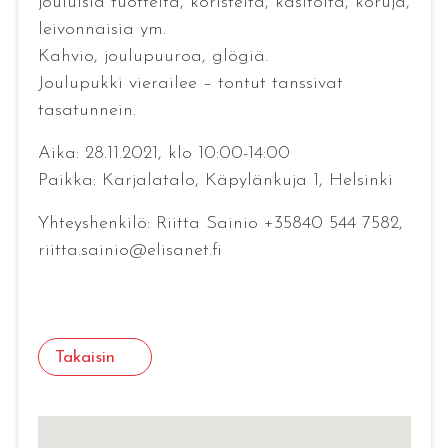
jouluisia tuotteita, koristeita, käsitöitä, koruja,
leivonnaisia ym.
Kahvio, joulupuuroa, glögiä.
Joulupukki vierailee – tontut tanssivat
tasatunnein.
Aika: 28.11.2021, klo 10:00-14:00
Paikka: Karjalatalo, Käpylänkuja 1, Helsinki
Yhteyshenkilö: Riitta Sainio +35840 544 7582,
riitta.sainio@elisanet.fi
Takaisin