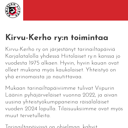
Kirvu-Kerho ry:n toimintaa
Kirvu-Kerho ry on järjestänyt tarinailtapäiviä
Karjalatalolla yhdessä Hiitolaiset ry:n kanssa jo
vuodesta 1975 alkaen. Hyvin, hyvin kauan ovat
olleet mukana myös kaukolaiset. Yhteistyö on
yhä erinomaista ja nautittavaa.
Mukaan tarinailtapäiviimme tulivat Viipurin
Läänin pyhäjärveläiset vuonna 2022, ja aivan
uusina yhteistyökumppaneina räisäläläiset
vuoden 2024 lopulla. Tilaisuuksiimme ovat myös
muut tervetulleita.
Tarinailtapäivissä on ohjelmaa, kahvit,