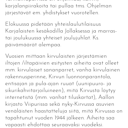
karjalanpiirakoita tai pullaa tms. Ohjelman
järjestävät em. yhdistykset vuorotellen.
Elokuussa pidetään yhteislaulutilaisuus
Karjalaisten kesäkodilla Jollaksessa ja marras-
tai joulukuussa yhteiset joulujuhlat. Ks.
päivämäärät alempaa.
Vuosien mittaan kirvulaisten järjestämien
iltojen /iltapäivien esitysten aiheita ovat olleet
mm. kirvulaiset sananparret, vanha kirvulainen
rakennusperinne, Kirvun luonnonparantola,
entisajan ja pula-ajan ruuat (uunipuuro- ja
sikurikahvitarjoiluineen), mitä Kirvusta löytyy
internetistä (mm. vanhat tiluskartat), Aallon
kirjasto Viipurissa sekä nyky-Kirvussa asuvien
venäläisten haastatteluja siitä, mitä Kirvussa on
tapahtunut vuoden 1944 jälkeen. Aiheita saa
vapaasti ehdottaa seuraavaksi vuodeksi.