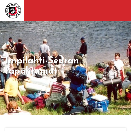
Impilahti-Seuran
tapahtumat