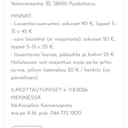
Valoniementie 32, 58450 Punkaharju
HINNAT:
- Lauantai-sunnuntai: aikuiset 90 €, lapset 5–
15 v. 45 €
- vain lauantai (ei majoitusta): aikuiset 50 €,
lapset 5–15 v. 25 €
- lauantaina lounas, pääjuhla ja kahvit 25 €
Halutessasi voit majoittua myös pe-la ja/tai
su-ma, jolloin lisämaksu 20 € / henkilö (sis.
päivällisen)
ILMOITTAUTUMISET ti 11.8.2026
MENNESSÄ
Itä-Karjalan Kansanopisto
ma-pe 9-16, puh. 044 772 1200