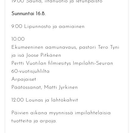
19.00 Sauna, iltanuotio ja letunpaisto
Sunnuntai 16.8.
9.00 Lipunnosto ja aamiainen
10.00
Ekumeeninen aamunavaus, pastori Tero Tyni
ja isä Joose Pitkänen
Pertti Vuotilan filmiesitys Impilahti-Seuran
60-vuotisjuhlilta
Arpajaiset
Päätössanat, Matti Jyrkinen
12.00 Lounas ja lähtökahvit
Päivien aikana myynnissä impilahtelaisia
tuotteita ja arpoja.