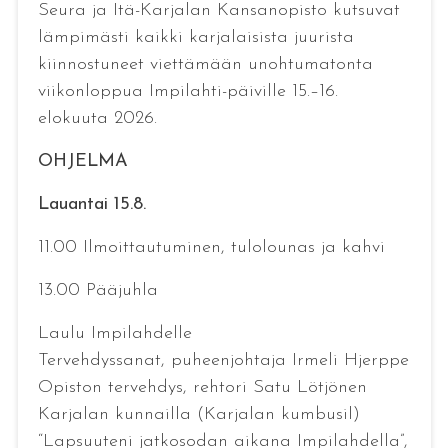
Seura ja Itä-Karjalan Kansanopisto kutsuvat
lämpimästi kaikki karjalaisista juurista
kiinnostuneet viettämään unohtumatonta
viikonloppua Impilahti-päiville 15.–16.
elokuuta 2026.
OHJELMA
Lauantai 15.8.
11.00 Ilmoittautuminen, tulolounas ja kahvi
13.00 Pääjuhla
Laulu Impilahdelle
Tervehdyssanat, puheenjohtaja Irmeli Hjerppe
Opiston tervehdys, rehtori Satu Lötjönen
Karjalan kunnailla (Karjalan kumbusil)
“Lapsuuteni jatkosodan aikana Impilahdella”,