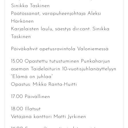
Sinikka Taskinen
Päätössanat, varapuheenjohtaja Aleksi
Härkönen
Karjalaisten laulu, säestys dir.cant. Sinikka
Taskinen
Päiväkahvit opetusravintola Valoniemessä
15.00 Opastettu tutustuminen Punkaharjun
aseman Taidelaiturin 10-vuotisjuhlanäyttelyyn
“Elämä on juhlaa”
Opastus: Mikko Ranta-Huitti
17.00 Päivällinen
18.00 Illatsut
Vetäjänä kanttori Matti Jyrkinen