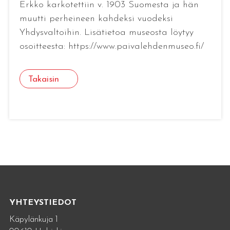
Erkko karkotettiin v. 1903 Suomesta ja hän
muutti perheineen kahdeksi vuodeksi
Yhdysvaltoihin. Lisätietoa museosta löytyy
osoitteesta: https://www.paivalehdenmuseo.fi/
Takaisin
YHTEYSTIEDOT
Käpylänkuja 1