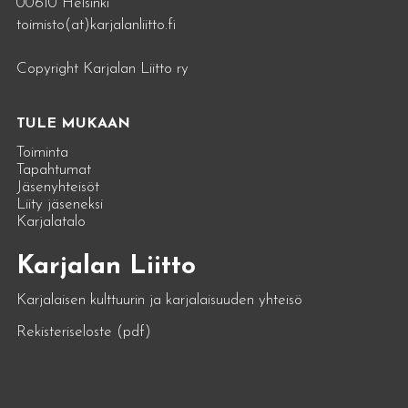
00610 Helsinki
toimisto(at)karjalanliitto.fi
Copyright Karjalan Liitto ry
TULE MUKAAN
Toiminta
Tapahtumat
Jäsenyhteisöt
Liity jäseneksi
Karjalatalo
Karjalan Liitto
Karjalaisen kulttuurin ja karjalaisuuden yhteisö
Rekisteriseloste (pdf)