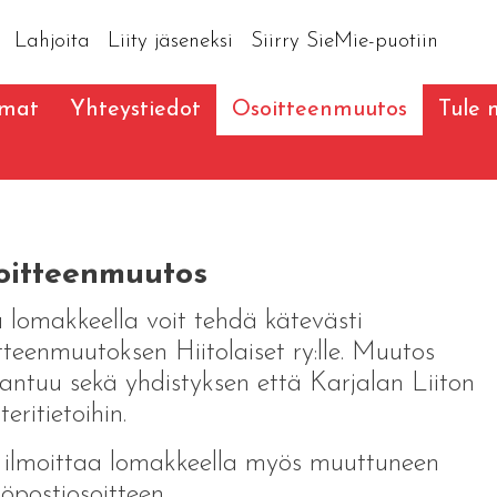
Lahjoita
Liity jäseneksi
Siirry SieMie-puotiin
umat
Yhteystiedot
Osoitteenmuutos
Tule
oitteenmuutos
ä lomakkeella voit tehdä kätevästi
tteenmuutoksen Hiitolaiset ry:lle. Muutos
aantuu sekä yhdistyksen että Karjalan Liiton
teritietoihin.
 ilmoittaa lomakkeella myös muuttuneen
öpostiosoitteen.