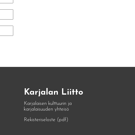
Karjalan Liitto
Karjalaisen kulttuurin ja
karjalaisuuden yhteisö
Rekisteriseloste (pdf)