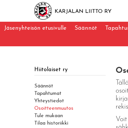
KARJALAN LIITTO RY
Jäsenyhteisön etusivulle
Säännöt
Tapaht
Os
Hiitolaiset ry
Täll
Säännöt
osoi
Tapahtumat
kirj
Yhteystiedot
rekis
Osoitteenmuutos
Tule mukaan
Voit
Tilaa historiikki
sähk