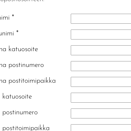
nimi
*
unimi
*
a katuosoite
ha postinumero
a postitoimipaikka
 katuosoite
 postinumero
 postitoimipaikka