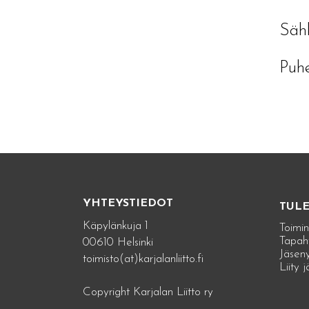
Sähk
Puh
YHTEYSTIEDOT
TUL
Käpylänkuja 1
Toimin
Tapah
00610 Helsinki
Jäseny
toimisto(at)karjalanliitto.fi
Liity 
Copyright Karjalan Liitto ry