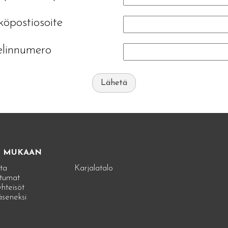
öpostiosoite
elinnumero
Lähetä
E MUKAAN
ta
Karjalatalo
tumat
hteisöt
jäseneksi