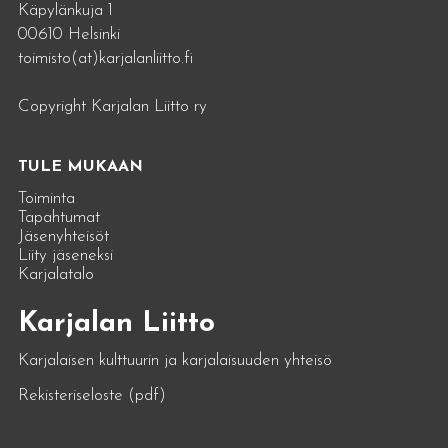
Käpylänkuja 1
00610 Helsinki
toimisto(at)karjalanliitto.fi
Copyright Karjalan Liitto ry
TULE MUKAAN
Toiminta
Tapahtumat
Jäsenyhteisöt
Liity jäseneksi
Karjalatalo
Karjalan Liitto
Karjalaisen kulttuurin ja karjalaisuuden yhteisö
Rekisteriseloste (pdf)