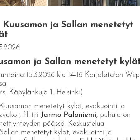
: Kuusamon ja Sallan menetetyt
ät
3.2026
usamon ja Sallan menetetyt kylä
untaina 15.3.2026 klo 14-16 Karjalatalon Wiip
ssa
krs, Käpylänkuja 1, Helsinki)
Kuusamon menetetyt kylät, evakuointi ja
evakot, fil. tri
Jarmo Paloniemi,
puhuja on
nettiyhteyden päässä. Keskustelua
Sallan menetetyt kylät, evakuointi ja