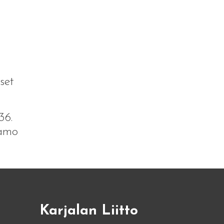
set
36.
aamo
Karjalan Liitto