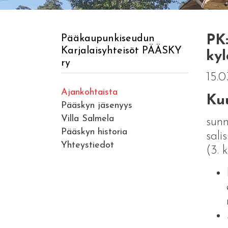
PK
Pääkaupunkiseudun
Karjalaisyhteisöt PÄÄSKY
kyl
ry
15.0
Ajankohtaista
Ku
Pääskyn jäsenyys
Villa Salmela
sunn
Pääskyn historia
sali
Yhteystiedot
(3. 