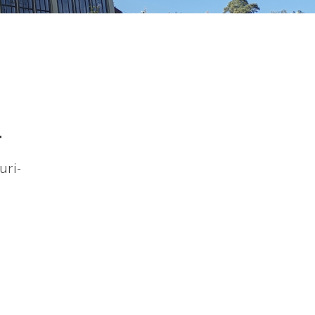
t
uri-