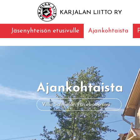
KARJALAN LIITTO RY
Jäsenyhteisön etusivulle
Ajankohtaista
Ajankohtaista
Villa Salmelan Facebook-sivu