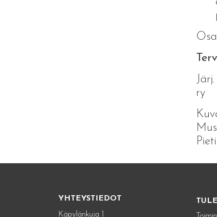
Osal
Terv
Järj
ry
Kuva
Muse
Piet
YHTEYSTIEDOT
TUL
Käpylänkuja 1
Toimin