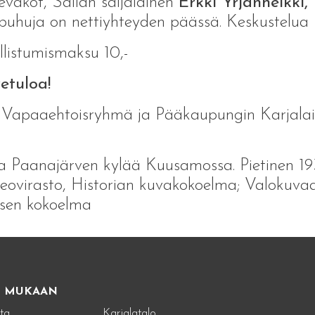
evakot, Sallan saijalainen
Erkki Yrjänheikki,
puhuja on nettiyhteyden päässä. Keskustelua
listumismaksu 10,-
etuloa!
. Vapaaehtoisryhmä ja Pääkaupungin Karjalai
 Paanajärven kylää Kuusamossa. Pietinen 19
ovirasto, Historian kuvakokoelma; Valokuv
isen kokoelma
E MUKAAN
ta
Karjalatalo