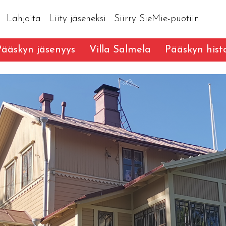
Lahjoita
Liity jäseneksi
Siirry SieMie-puotiin
Pääskyn jäsenyys
Villa Salmela
Pääskyn hist