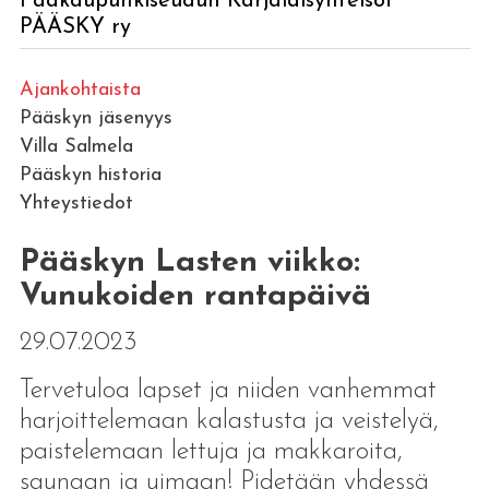
Pääkaupunkiseudun Karjalaisyhteisöt
PÄÄSKY ry
Ajankohtaista
Pääskyn jäsenyys
Villa Salmela
Pääskyn historia
Yhteystiedot
Pääskyn Lasten viikko:
Vunukoiden rantapäivä
29.07.2023
Tervetuloa lapset ja niiden vanhemmat
harjoittelemaan kalastusta ja veistelyä,
paistelemaan lettuja ja makkaroita,
saunaan ja uimaan! Pidetään yhdessä