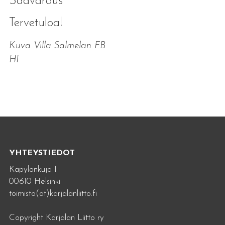
Säävaraus
Tervetuloa!
Kuva Villa Salmelan FB
HI
YHTEYSTIEDOT
Käpylänkuja 1
00610 Helsinki
toimisto(at)karjalanliitto.fi
Copyright Karjalan Liitto ry