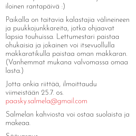
iloinen rantapäivä :)
Paikalla on taitavia kalastajia välineineen
ja puukkojunkkareita, jotka ohjaavat
lapsia touhuissa. Lettumestari paistaa
ohukaisia ja jokainen voi itsevuollulla
makkaratikulla paistaa oman makkaran.
(Vanhemmat mukana valvomassa omaa
lasta.)
Jotta onkia riittää, ilmoittaudu
viimeistään 25.7. os.
paasky.salmela@gmail.com
Salmelan kahviosta voi ostaa suolaista ja
makeaa.