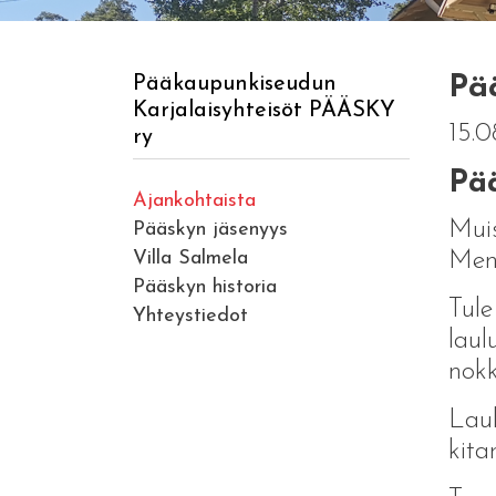
Pää
Pääkaupunkiseudun
Karjalaisyhteisöt PÄÄSKY
15.0
ry
Pää
Ajankohtaista
Muis
Pääskyn jäsenyys
Villa Salmela
Meni
Pääskyn historia
Tule
Yhteystiedot
laul
nokk
Lau
kita