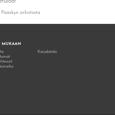
etuloa!
Pääskyn arkistosta
E MUKAAN
ta
Karjalatalo
tumat
hteisöt
jäseneksi