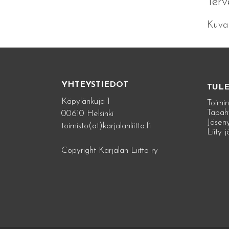
Terv
Kuva 
YHTEYSTIEDOT
TUL
Käpylänkuja 1
Toimin
Tapah
00610 Helsinki
Jäseny
toimisto(at)karjalanliitto.fi
Liity 
Copyright Karjalan Liitto ry