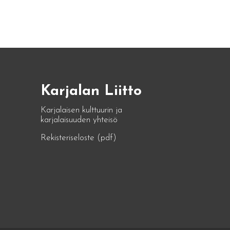
Karjalan Liitto
Karjalaisen kulttuurin ja
karjalaisuuden yhteisö
Rekisteriseloste (pdf)