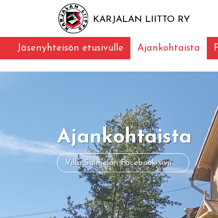
KARJALAN LIITTO RY
Jäsenyhteisön etusivulle
Ajankohtaista
Ajankohtaista
Villa Salmelan Facebook-sivu