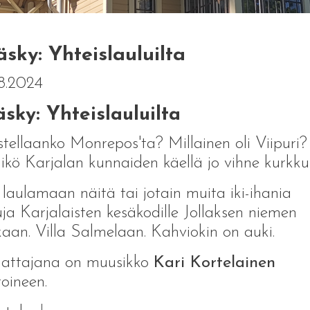
sky: Yhteislauluilta
8.2024
sky: Yhteislauluilta
tellaanko Monrepos'ta? Millainen oli Viipuri?
kö Karjalan kunnaiden käellä jo vihne kurkk
 laulamaan näitä tai jotain muita iki-ihania
uja Karjalaisten kesäkodille Jollaksen niemen
aan. Villa Salmelaan. Kahviokin on auki.
lattajana on muusikko
Kari Kortelainen
roineen.