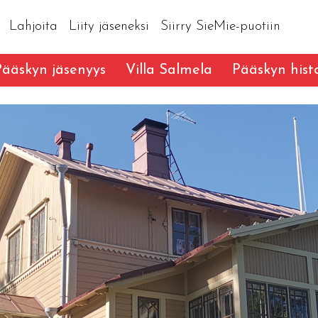
Lahjoita
Liity jäseneksi
Siirry SieMie-puotiin
Pääskyn jäsenyys
Villa Salmela
Pääskyn hist