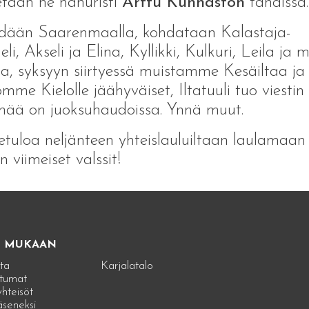
etaan ne hanuristi
Arttu Kunnaston
tahdissa.
dään Saarenmaalla, kohdataan Kalastaja-
li, Akseli ja Elina, Kyllikki, Kulkuri, Leila ja 
a, syksyyn siirtyessä muistamme Kesäiltaa ja
mme Kielolle jäähyväiset, Iltatuuli tuo viestin 
ää on juoksuhaudoissa. Ynnä muut.
etuloa neljänteen yhteislauluiltaan laulamaan
n viimeiset valssit!
E MUKAAN
ta
Karjalatalo
tumat
hteisöt
jäseneksi