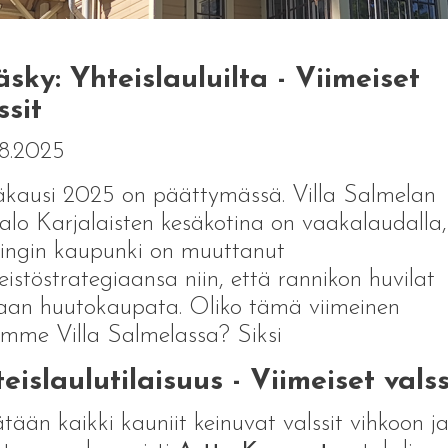
sky: Yhteislauluilta - Viimeiset
ssit
8.2025
kausi 2025 on päättymässä. Villa Salmelan
alo Karjalaisten kesäkotina on vaakalaudalla
ingin kaupunki on muuttanut
teistöstrategiaansa niin, että rannikon huvilat
aan huutokaupata. Oliko tämä viimeinen
mme Villa Salmelassa? Siksi
eislaulutilaisuus - Viimeiset valss
tään kaikki kauniit keinuvat valssit vihkoon j