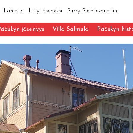
Lahjoita
Liity jäseneksi
Siirry SieMie-puotiin
Pääskyn jäsenyys
Villa Salmela
Pääskyn hist