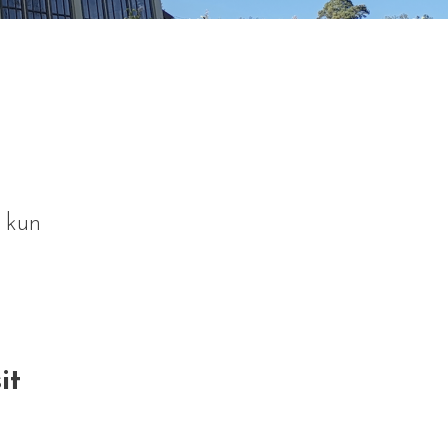
, kun
it
a