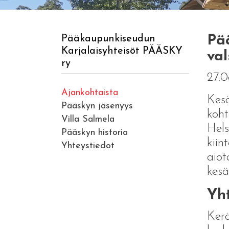
Pää
Pääkaupunkiseudun
Karjalaisyhteisöt PÄÄSKY
val
ry
27.0
Ajankohtaista
Kesä
Pääskyn jäsenyys
koht
Villa Salmela
Hels
Pääskyn historia
kiin
Yhteystiedot
aiot
kesä
Yht
Kerä