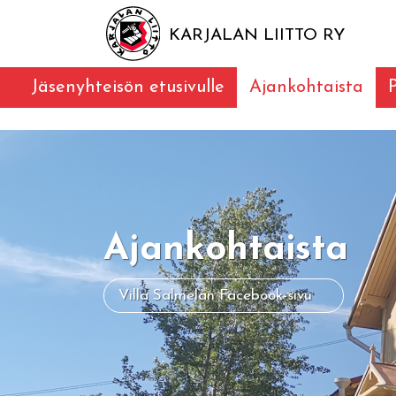
KARJALAN LIITTO RY
Jäsenyhteisön etusivulle
Ajankohtaista
Ajankohtaista
Villa Salmelan Facebook-sivu