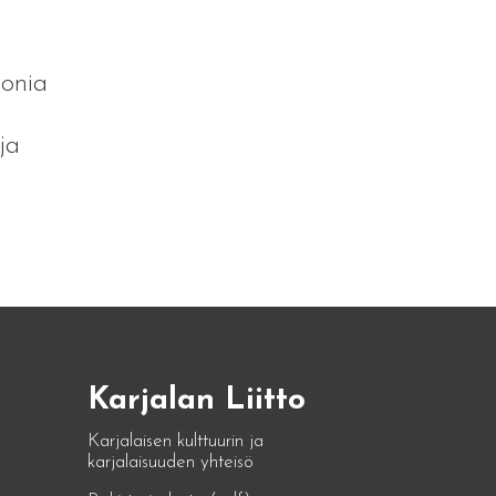
monia
ja
Karjalan Liitto
Karjalaisen kulttuurin ja
karjalaisuuden yhteisö