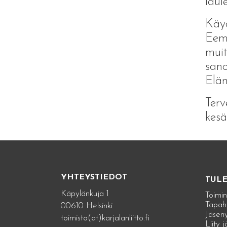
laul
Käy
Eeme
muit
sano
Eläm
Terv
kesä
YHTEYSTIEDOT
TUL
Käpylänkuja 1
Toimin
Tapah
00610 Helsinki
Jäseny
toimisto(at)karjalanliitto.fi
Liity 