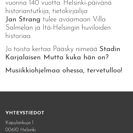
vuonna 140 vuotta. Helsinki-päivänä
historiantutkija, tietokirjailija
Jan Strang
tulee avaamaan Villa
Salmelan ja Itä-Helsingin huviloiden
historiaa.
Jo toista kertaa Pääsky nimeää
Stadin
Karjalaisen
.
Mutta kuka hän on?
Musiikkiohjelmaa ohessa, tervetulloo!
YHTEYSTIEDOT
Käpylänkuja 1
00610 Helsinki