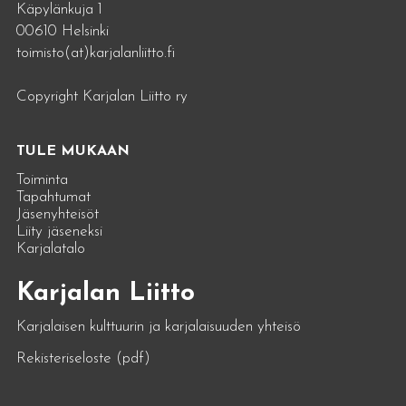
Käpylänkuja 1
00610 Helsinki
toimisto(at)karjalanliitto.fi
Copyright Karjalan Liitto ry
TULE MUKAAN
Toiminta
Tapahtumat
Jäsenyhteisöt
Liity jäseneksi
Karjalatalo
Karjalan Liitto
Karjalaisen kulttuurin ja karjalaisuuden yhteisö
Rekisteriseloste (pdf)