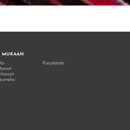
E MUKAAN
ta
Karjalatalo
tumat
hteisöt
jäseneksi