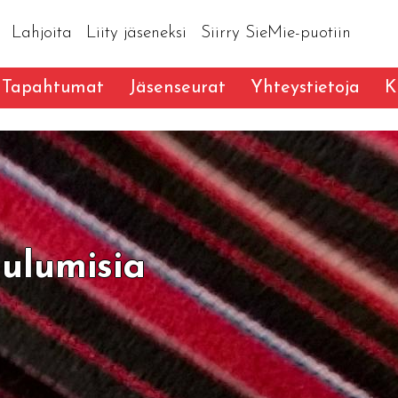
Lahjoita
Liity jäseneksi
Siirry SieMie-puotiin
Tapahtumat
Jäsenseurat
Yhteystietoja
K
ulumisia