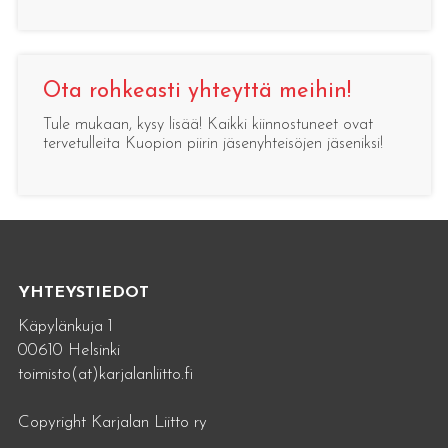
Ota rohkeasti yhteyttä meihin!
Tule mukaan, kysy lisää! Kaikki kiinnostuneet ovat
tervetulleita Kuopion piirin jäsenyhteisöjen jäseniksi!
YHTEYSTIEDOT
Käpylänkuja 1
00610 Helsinki
toimisto(at)karjalanliitto.fi
Copyright Karjalan Liitto ry