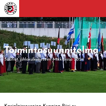
Toimintasuunnitelma
Säätiöt juhlakulkueeseen Mikkelissä 2024