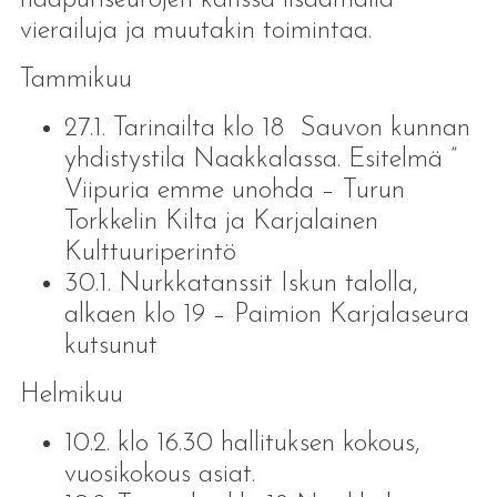
vierailuja ja muutakin toimintaa.
Tammikuu
27.1. Tarinailta klo 18 Sauvon kunnan
yhdistystila Naakkalassa. Esitelmä ”
Viipuria emme unohda – Turun
Torkkelin Kilta ja Karjalainen
Kulttuuriperintö
30.1. Nurkkatanssit Iskun talolla,
alkaen klo 19 – Paimion Karjalaseura
kutsunut
Helmikuu
10.2. klo 16.30 hallituksen kokous,
vuosikokous asiat.