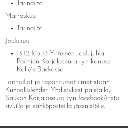
Tarinailta
Marraskuu
Tarinailta
Joulukuu
13.12. klo 13 Yhteinen Joulujuhla
Paimion Karjalaseura ry:n kanssa
Kalle´s Backassa
Tarinaillat ja tapahtumat ilmoitetaan
Kunnallislehden Yhdistykset palstalla,
Sauvon Karjalaseura ry:n facebook/insta
sivuilla ja sähköposteilla jäsenistölle.