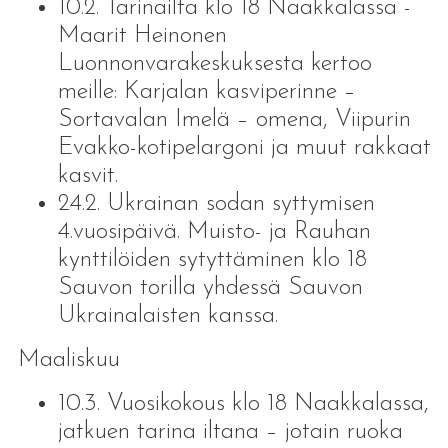
10.2. Tarinailta klo 18 Naakkalassa -
Maarit Heinonen
Luonnonvarakeskuksesta kertoo
meille: Karjalan kasviperinne –
Sortavalan Imelä – omena, Viipurin
Evakko-kotipelargoni ja muut rakkaat
kasvit.
24.2. Ukrainan sodan syttymisen
4.vuosipäivä. Muisto- ja Rauhan
kynttilöiden sytyttäminen klo 18
Sauvon torilla yhdessä Sauvon
Ukrainalaisten kanssa.
Maaliskuu
10.3. Vuosikokous klo 18 Naakkalassa,
jatkuen tarina iltana – jotain ruoka