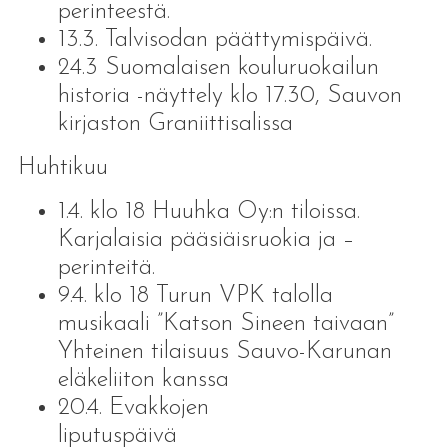
perinteestä.
13.3. Talvisodan päättymispäivä.
24.3 Suomalaisen kouluruokailun
historia -näyttely klo 17.30, Sauvon
kirjaston Graniittisalissa
Huhtikuu
1.4. klo 18 Huuhka Oy:n tiloissa.
Karjalaisia pääsiäisruokia ja –
perinteitä.
9.4. klo 18 Turun VPK talolla
musikaali ”Katson Sineen taivaan”
Yhteinen tilaisuus Sauvo-Karunan
eläkeliiton kanssa
20.4. Evakkojen
liputuspäivä