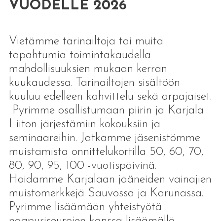
VUODELLE 2026
Vietämme tarinailtoja tai muita
tapahtumia toimintakaudella
mahdollisuuksien mukaan kerran
kuukaudessa. Tarinailtojen sisältöön
kuuluu edelleen kahvittelu sekä arpajaiset.
Pyrimme osallistumaan piirin ja Karjala
Liiton järjestämiin kokouksiin ja
seminaareihin. Jatkamme jäsenistömme
muistamista onnittelukortilla 50, 60, 70,
80, 90, 95, 100 -vuotispäivinä.
Hoidamme Karjalaan jääneiden vainajien
muistomerkkejä Sauvossa ja Karunassa.
Pyrimme lisäämään yhteistyötä
naapuriseurojen kanssa lisäämällä