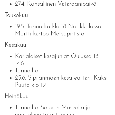
27.4. Kansallinen Veteraanipäivä
Toukokuu
19.5. Tarinailta klo 18 Naakkalassa -
Martti kertoo Metsäpirtistä
Kesäkuu
Karjalaiset kesäjuhlat Oulussa 13.–
14.6.
Tarinailta
25.6. Sipilänmäen kesäteatteri, Kaksi
Puuta klo 19
Heinäkuu
Tarinailta Sauvon Museolla ja
näyttelyyn tutustuminen