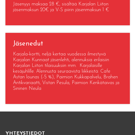
Jäsenyys maksaa 28 €, sisältää Karjalan Liiton
jäsenmaksun 20€ ja V-S piirin jäsenmaksun 1 €
Jäsenedut
Karjala-kortti, neljä kertaa vuodessa ilmestyvä
Karjalan Kunnaat jäsenlehti, alennuksia erilaisiin
Karjalan Liiton tilaisuuksiin mm. Karjalaisille
kesäjuhlille. Alennusta seuraavista liikkeistä: Cafe
Astan lounas (-5 %), Paimion Kukkapalvelu, Brahen
Antikvariaatti, Vistan Pesula, Paimion Kenkätaivas ja
Sininen Neula
YHTEYSTIEDOT