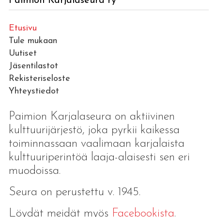
Paimion Karjalaseura ry
Etusivu
Tule mukaan
Uutiset
Jäsentilastot
Rekisteriseloste
Yhteystiedot
Paimion Karjalaseura on aktiivinen
kulttuurijärjestö, joka pyrkii kaikessa
toiminnassaan vaalimaan karjalaista
kulttuuriperintöä laaja-alaisesti sen eri
muodoissa.
Seura on perustettu v. 1945.
Löydät meidät myös
Facebookista
.