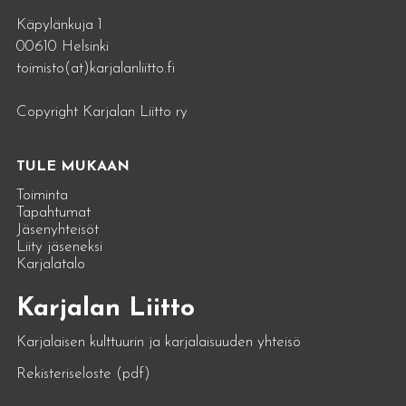
Käpylänkuja 1
00610 Helsinki
toimisto(at)karjalanliitto.fi
Copyright Karjalan Liitto ry
TULE MUKAAN
Toiminta
Tapahtumat
Jäsenyhteisöt
Liity jäseneksi
Karjalatalo
Karjalan Liitto
Karjalaisen kulttuurin ja karjalaisuuden yhteisö
Rekisteriseloste (pdf)