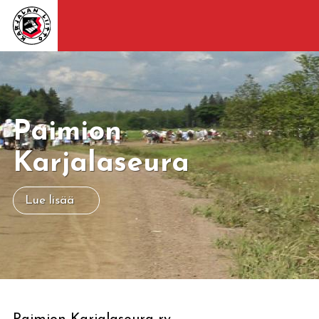
Paimion
Karjalaseura
Lue lisää