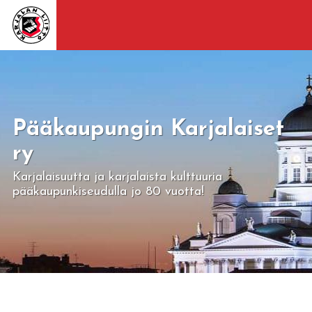
Pääkaupungin Karjalaiset
ry
Karjalaisuutta ja karjalaista kulttuuria
pääkaupunkiseudulla jo 80 vuotta!