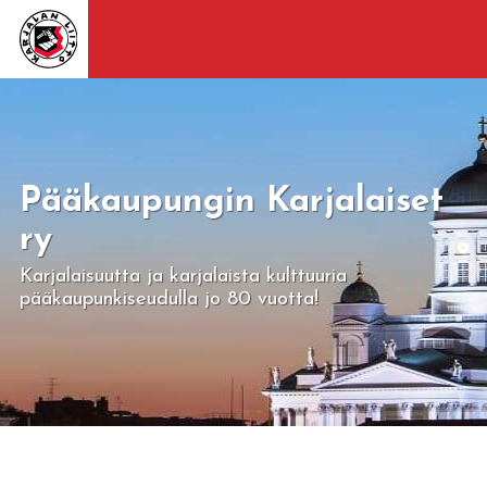
Pääkaupungin Karjalaiset
ry
Karjalaisuutta ja karjalaista kulttuuria
pääkaupunkiseudulla jo 80 vuotta!