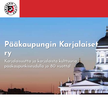
Pääkaupungin Karjalaiset
ry
Karjalaisuutta ja karjalaista kulttuuria
pääkaupunkiseudulla jo 80 vuotta!