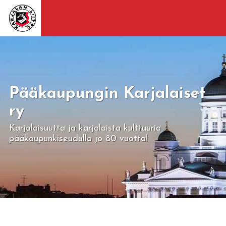
Pääkaupungin Karjalaiset
ry
Karjalaisuutta ja karjalaista kulttuuria
pääkaupunkiseudulla jo 80 vuotta!