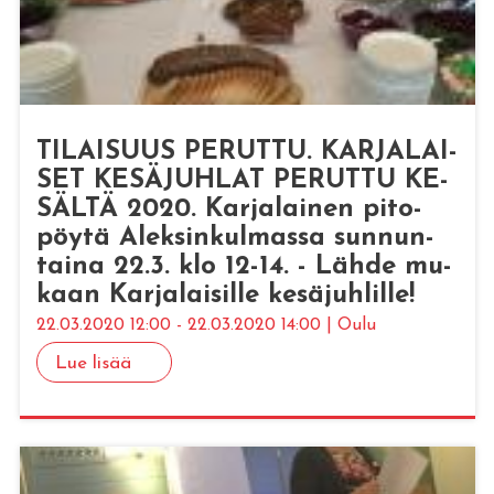
TI­LAI­SUUS PE­RUT­TU. KAR­JA­LAI­
SET KE­SÄ­JUH­LAT PE­RUT­TU KE­
SÄL­TÄ 2020. Kar­ja­lai­nen pi­to­
pöy­tä Alek­sin­kul­mas­sa sun­nun­
tai­na 22.3. klo 12-14. - Lähde mu­
kaan Kar­ja­lai­sil­le ke­sä­juh­lil­le!
22.03.2020 12:00 - 22.03.2020 14:00 | Oulu
Lue lisää