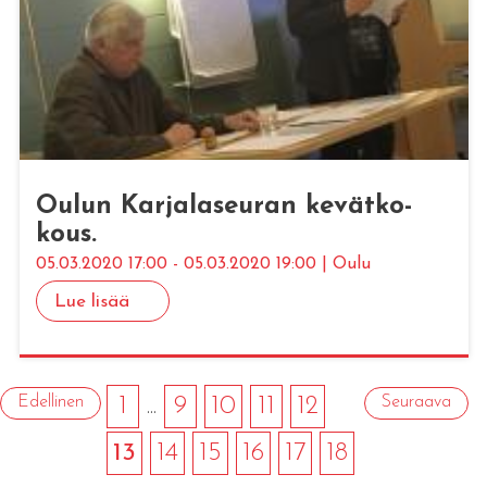
Oulun Kar­ja­la­seu­ran ke­vät­ko­
kous.
05.03.2020 17:00 - 05.03.2020 19:00 | Oulu
Lue lisää
Edellinen
1
...
9
10
11
12
Seuraava
13
14
15
16
17
18