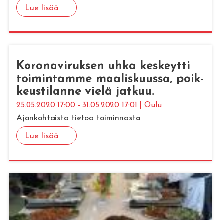
Lue lisää
Ko­ro­na­vi­ruk­sen uhka kes­keyt­ti
toi­min­tam­me maa­lis­kuus­sa, poik­
keus­ti­lan­ne vielä jat­kuu.
25.05.2020 17:00 - 31.05.2020 17:01 | Oulu
Ajankohtaista tietoa toiminnasta
Lue lisää