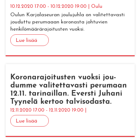
10.12.2020 17:00 - 10.12.2020 19:00 | Oulu
Oulun Karjalaseuran joulujuhla on valitettavasti
jouduttu perumaaan koronasta johtuvien
henkilömäärärajoitusten vuoksi.
Lue lisää
Ko­ro­na­ra­joi­tus­ten vuok­si jou­
dum­me va­li­tet­ta­vas­ti pe­ru­maan
12.11. ta­ri­nail­lan. Evers­ti Ju­ha­ni
Tyy­ne­lä ker­too tal­vi­so­das­ta.
12.11.2020 17:00 - 12.11.2020 19:00 |
Lue lisää