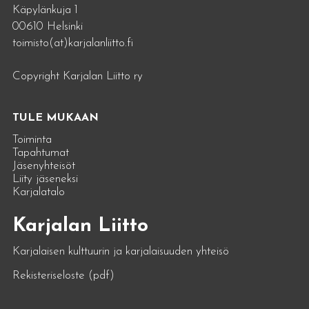
Käpylänkuja 1
00610 Helsinki
toimisto(at)karjalanliitto.fi
Copyright Karjalan Liitto ry
TULE MUKAAN
Toiminta
Tapahtumat
Jäsenyhteisöt
Liity jäseneksi
Karjalatalo
Karjalan Liitto
Karjalaisen kulttuurin ja karjalaisuuden yhteisö
Rekisteriseloste (pdf)