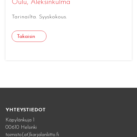
Oulu
, Aleksinkulma
Tarinailta. Syyskokous.
Takaisin
YHTEYSTIEDOT
Käpylänkuja 1
00610 Helsinki
toimisto(at)karjalanliitto.fi