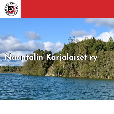
Naantalin Karjalaiset ry