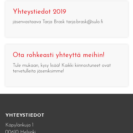
Yhteystiedot 2019
jäsenvastaava Tarja Brask tarja.brask@sulo.fi
Ota rohkeasti yhteyttä meihin!
Tule mukaan, kysy lisää! Kaikki kiinnostuneet ovat
tervetulleita jäseniksimme!
YHTEYSTIEDOT
Käpylänkuja 1
00610 Helsinki