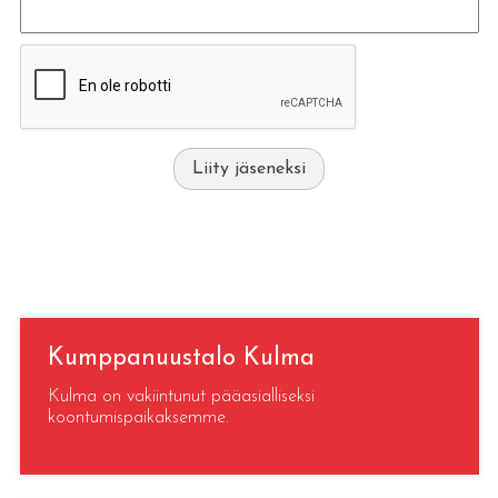
Liity jäseneksi
Kumppanuustalo Kulma
Kulma on vakiintunut pääasialliseksi
koontumispaikaksemme.