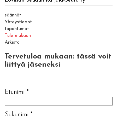
Loviisan Seudun Karjala-Seura ry
säännöt
Yhteystiedot
tapahtumat
Tule mukaan
Arkisto
Tervetuloa mukaan: tässä voit
liittyä jäseneksi
Etunimi
*
Sukunimi
*