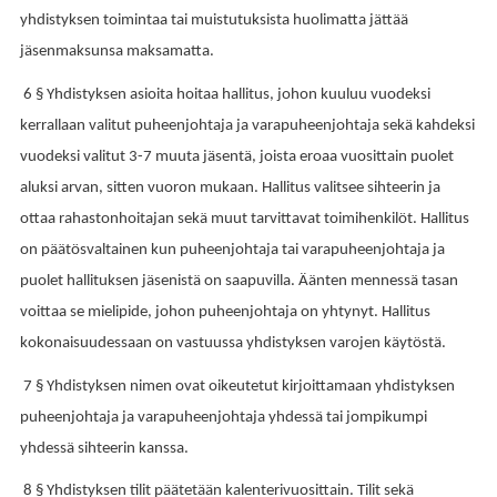
yhdistyksen toimintaa tai muistutuksista huolimatta jättää
jäsenmaksunsa maksamatta.
6 § Yhdistyksen asioita hoitaa hallitus, johon kuuluu vuodeksi
kerrallaan valitut puheenjohtaja ja varapuheenjohtaja sekä kahdeksi
vuodeksi valitut 3-7 muuta jäsentä, joista eroaa vuosittain puolet
aluksi arvan, sitten vuoron mukaan. Hallitus valitsee sihteerin ja
ottaa rahastonhoitajan sekä muut tarvittavat toimihenkilöt. Hallitus
on päätösvaltainen kun puheenjohtaja tai varapuheenjohtaja ja
puolet hallituksen jäsenistä on saapuvilla. Äänten mennessä tasan
voittaa se mielipide, johon puheenjohtaja on yhtynyt. Hallitus
kokonaisuudessaan on vastuussa yhdistyksen varojen käytöstä.
7 § Yhdistyksen nimen ovat oikeutetut kirjoittamaan yhdistyksen
puheenjohtaja ja varapuheenjohtaja yhdessä tai jompikumpi
yhdessä sihteerin kanssa.
8 § Yhdistyksen tilit päätetään kalenterivuosittain. Tilit sekä