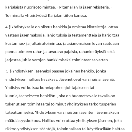
karjalaista nuorisotoimintaa. - Pitämällä yllä jäsenrekisteriä. -
Toimimalla yhteistyössä Karjalan Liiton kanssa.
4 § Yhdistyksellä on oikeus hankkia ja omistaa kiinteistöjä, ottaa
vastaan jäsenmaksuja, lahjoituksia ja testamentteja ja harjoittaa
kustannus- ja julkaisutoimintaa, ja asianomaisen luvan saatuaan
panna toimeen raha- ja tavara-arpajaisia, rahankeräyksiä sekä
järjestää juhlia varojen hankkimiseksi toimintaansa varten.
5 § Yhdistyksen jäseneksi pääsee jokainen henkilö, jonka
yhdistyksen hallitus hyväksyy. Jäsenet ovat varsinaisia jäseniä.
Yhdistys voi kutsua kunniapuheenjohtajakseen tai
kunniajäsenekseen henkilön, joka on huomattavalla tavalla on
tukenut sen toimintaa tai toiminut yhdistyksen tarkoitusperien
toteuttamiseksi. Yhdistyksen varsinaisten jäsenten jäsenmaksun
määrää syyskokous. Hallitus voi erottaa yhdistyksen jäsenen, joka
rikkoo yhdistyksen sääntöjä, toiminnallaan tai käytöksellään haittaa