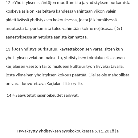
12 § Yhdistyksen sääntöjen muuttamista ja yhdistyksen purkamista
koskeva asia on käsiteltävä kahdessa vähintään viikon välein
pidettävässä yhdistyksen kokouksessa, josta jälkimmäisessä
muutosta tai purkamista tulee vähintään kolme neljäsosaa ( ¾ )
äänestyksessä annetuista äänistä kannattaa.
13 § Jos yhdistys purkautuu, käytettäköön sen varat, sitten kun
yhdistyksen velat on maksettu, yhdistyksen toimialueella asuvan
karjalaisen väestön tai toimialueen kulttuurityön hyväksi tavalla,
josta viimeinen yhdistyksen kokous päättää. Ellei se ole mahdollista,
on varat luovutettava Karjalan Liitto ry:lle.
14 § Saavutetut jäsenoikeudet säilyvät.
------- Hyväksytty yhdistyksen syyskokouksessa 5.11.2018 ja