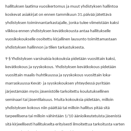
hallituksen laatima vuosikertomus ja muut yhdistyksen hallintoa
koskevat asiakirjat on ennen tammikuun 31.päivää jätettävä
yhdistyksen toiminnantarkastajalle, jonka tulee viimeistään kaksi
viikkoa ennen yhdistyksen kevätkokousta antaa hallitukselle
vuosikokoukselle osoitettu kirjallinen lausunto toimittamastaan
yhdistyksen hallinnon ja tilien tarkastuksesta.
9 § Yhdistyksen varsinaisia kokouksia pidetään vuosittain kaksi,
kevätkokous ja syyskokous. Yhdistyksen kevätkokous pidetään
vuosittain maalis-huhtikuussa ja syyskokous vuosittain loka-
marraskuussa Kevät- ja syyskokouksen yhteydessä pyritään
järjestämään myös jäsenistölle tarkoitettu koulutuksellinen
seminaari tai jäsentilaisuus. Muita kokouksia pidetään, milloin
yhdistyksen kokous niin päättää tai milloin hallitus pitää sitä
tarpeellisena tai milloin vähintään 1/10 äänioikeutetuista jäsenistä
sitä kirjeellisesti hallitukselta erityisesti ilmoitettua tarkoitusta varten