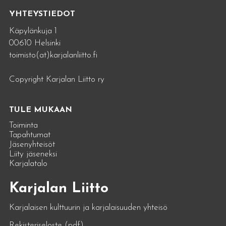
YHTEYSTIEDOT
Käpylänkuja 1
00610 Helsinki
toimisto(at)karjalanliitto.fi
Copyright Karjalan Liitto ry
TULE MUKAAN
Toiminta
Tapahtumat
Jäsenyhteisöt
Liity jäseneksi
Karjalatalo
Karjalan Liitto
Karjalaisen kulttuurin ja karjalaisuuden yhteisö
Rekisteriseloste (pdf)