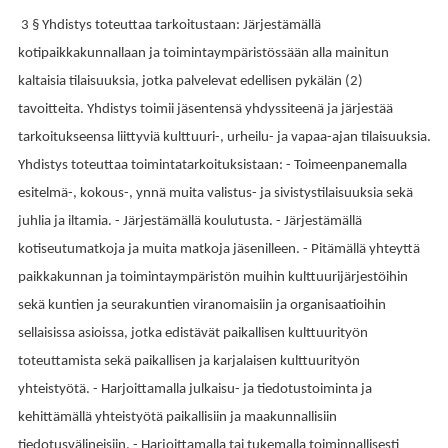
3 § Yhdistys toteuttaa tarkoitustaan: Järjestämällä
kotipaikkakunnallaan ja toimintaympäristössään alla mainitun
kaltaisia tilaisuuksia, jotka palvelevat edellisen pykälän (2)
tavoitteita. Yhdistys toimii jäsentensä yhdyssiteenä ja järjestää
tarkoitukseensa liittyviä kulttuuri-, urheilu- ja vapaa-ajan tilaisuuksia.
Yhdistys toteuttaa toimintatarkoituksistaan: - Toimeenpanemalla
esitelmä-, kokous-, ynnä muita valistus- ja sivistystilaisuuksia sekä
juhlia ja iltamia. - Järjestämällä koulutusta. - Järjestämällä
kotiseutumatkoja ja muita matkoja jäsenilleen. - Pitämällä yhteyttä
paikkakunnan ja toimintaympäristön muihin kulttuurijärjestöihin
sekä kuntien ja seurakuntien viranomaisiin ja organisaatioihin
sellaisissa asioissa, jotka edistävät paikallisen kulttuurityön
toteuttamista sekä paikallisen ja karjalaisen kulttuurityön
yhteistyötä. - Harjoittamalla julkaisu- ja tiedotustoiminta ja
kehittämällä yhteistyötä paikallisiin ja maakunnallisiin
tiedotusvälineisiin. - Harjoittamalla tai tukemalla toiminnallisesti