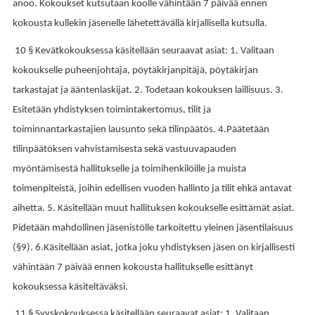
anoo. Kokoukset kutsutaan koolle vähintään 7 päivää ennen
kokousta kullekin jäsenelle lähetettävällä kirjallisella kutsulla.
10 § Kevätkokouksessa käsitellään seuraavat asiat: 1. Valitaan
kokoukselle puheenjohtaja, pöytäkirjanpitäjä, pöytäkirjan
tarkastajat ja ääntenlaskijat. 2. Todetaan kokouksen laillisuus. 3.
Esitetään yhdistyksen toimintakertomus, tilit ja
toiminnantarkastajien lausunto sekä tilinpäätös. 4.Päätetään
tilinpäätöksen vahvistamisesta sekä vastuuvapauden
myöntämisestä hallitukselle ja toimihenkilöille ja muista
toimenpiteistä, joihin edellisen vuoden hallinto ja tilit ehkä antavat
aihetta. 5. Käsitellään muut hallituksen kokoukselle esittämät asiat.
Pidetään mahdollinen jäsenistölle tarkoitettu yleinen jäsentilaisuus
(§9). 6.Käsitellään asiat, jotka joku yhdistyksen jäsen on kirjallisesti
vähintään 7 päivää ennen kokousta hallitukselle esittänyt
kokouksessa käsiteltäväksi.
11 § Syyskokouksessa käsitellään seuraavat asiat: 1. Valitaan