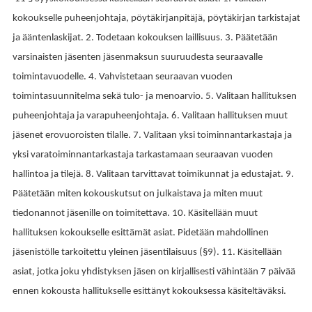
kokoukselle puheenjohtaja, pöytäkirjanpitäjä, pöytäkirjan tarkistajat
ja ääntenlaskijat. 2. Todetaan kokouksen laillisuus. 3. Päätetään
varsinaisten jäsenten jäsenmaksun suuruudesta seuraavalle
toimintavuodelle. 4. Vahvistetaan seuraavan vuoden
toimintasuunnitelma sekä tulo- ja menoarvio. 5. Valitaan hallituksen
puheenjohtaja ja varapuheenjohtaja. 6. Valitaan hallituksen muut
jäsenet erovuoroisten tilalle. 7. Valitaan yksi toiminnantarkastaja ja
yksi varatoiminnantarkastaja tarkastamaan seuraavan vuoden
hallintoa ja tilejä. 8. Valitaan tarvittavat toimikunnat ja edustajat. 9.
Päätetään miten kokouskutsut on julkaistava ja miten muut
tiedonannot jäsenille on toimitettava. 10. Käsitellään muut
hallituksen kokoukselle esittämät asiat. Pidetään mahdollinen
jäsenistölle tarkoitettu yleinen jäsentilaisuus (§9). 11. Käsitellään
asiat, jotka joku yhdistyksen jäsen on kirjallisesti vähintään 7 päivää
ennen kokousta hallitukselle esittänyt kokouksessa käsiteltäväksi.