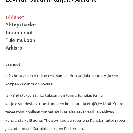
Loviisan Seudun Karjala-Seura ry
säännöt
Yhteystiedot
tapahtumat
Tule mukaan
Arkisto
Säännöt
1 § Yhdistyksen nimi on Loviisan Seudun Karjala-Seura ry. ja sen
kotipaikkakunta on Loviisa.
2 § Yhdistyksen tarkoituksena on toimia karjalaisten ja
karjalaisuudesta kiinnostuneiden kulttuuri- ja etujärjestönä. Seura
tekee toiminnallaan tunnetuksi Karjalaa sekä vaalii ja kehittää
karjalaista kulttuuria. Yhdistys kuuluu jäsenenä Karjalan Liitto ry:een
ja Uudenmaan Karjalaisseurojen Piiri ry:een.