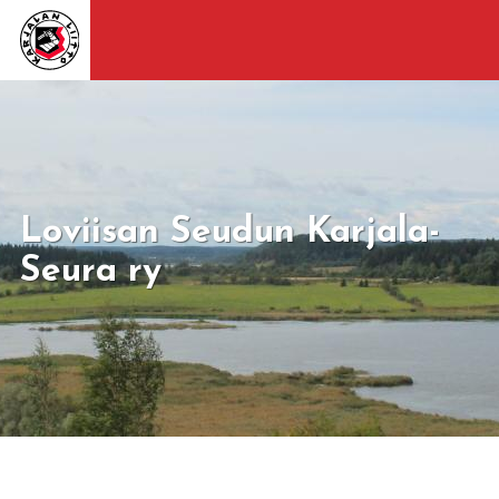
Loviisan Seudun Karjala-
Seura ry