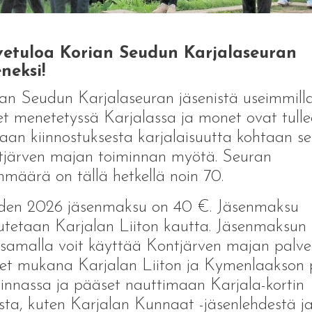
vetuloa Korian Seudun Karjalaseuran
neksi!
an Seudun Karjalaseuran jäsenistä useimmill
et menetetyssä Karjalassa ja monet ovat tulle
an kiinnostuksesta karjalaisuutta kohtaan s
järven majan toiminnan myötä. Seuran
nmäärä on tällä hetkellä noin 70.
den 2026 jäsenmaksu on 40 €. Jäsenmaksu
utetaan Karjalan Liiton kautta. Jäsenmaksun
amalla voit käyttää Kontjärven majan palve
let mukana Karjalan Liiton ja Kymenlaakson p
innassa ja pääset nauttimaan Karjala-kortin
sta, kuten Karjalan Kunnaat -jäsenlehdestä j