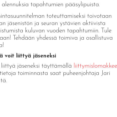
 alennuksia tapahtumien pääsylipuista.
intasuunnitelman toteuttamiseksi toivotaan
an jäsenistön ja seuran ystävien aktiivista
listumista kuluvan vuoden tapahtumiin. Tule
an! Tehdään yhdessä toimiva ja osallistuva
a!
ä voit liittyä jäseneksi
 liittyä jäseneksi täyttämällä
liittymislomakke
tietoja toiminnasta saat puheenjohtaja Jari
tä.