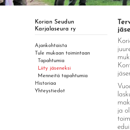
Ter
Korian Seudun
Karjalaseura ry
jäse
Kori
Ajankohtaista
juur
Tule mukaan toimintaan
muka
Tapahtumia
Kont
Liity jäseneksi
jäse
Menneitä tapahtumia
Historiaa
Vuo
Yhteystiedot
lask
maks
ja o
toim
edui