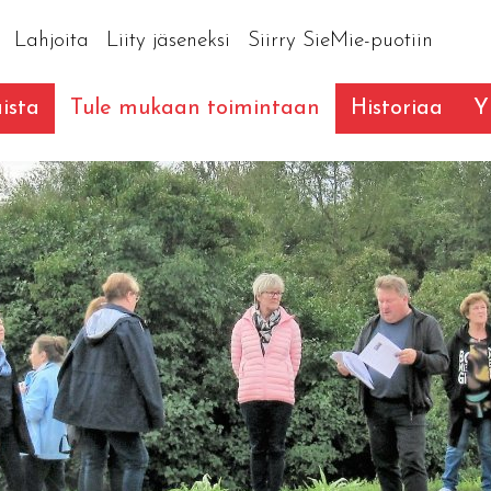
Lahjoita
Liity jäseneksi
Siirry SieMie-puotiin
ista
Tule mukaan toimintaan
Historiaa
Y