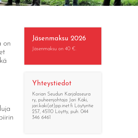
Jäsenmaksu 2026
a on
Jäsenmaksu on 40 €.
et
ekä
Yhteystiedot
Korian Seudun Karjalaseura
ry, puheenjohtaja Jari Käki,
jari.kaki(at)pp.inet.fi Löytyntie
luja
257, 45110 Löytty, puh. 044
iirin
346 6461
a