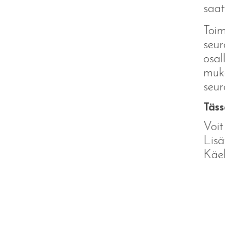
saat
Toim
seur
osal
muka
seur
Täss
Voit
Lisä
Käel