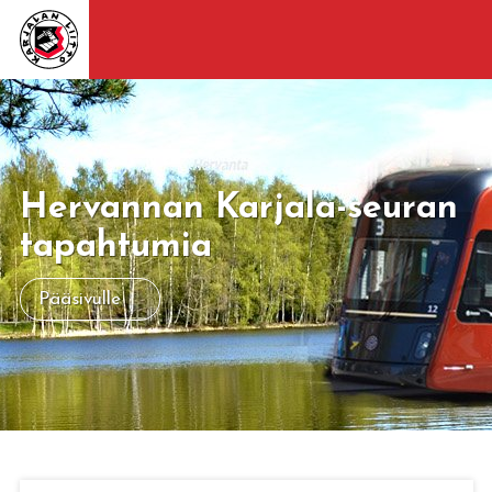
Hervannan Karjala-seuran
tapahtumia
Pääsivulle