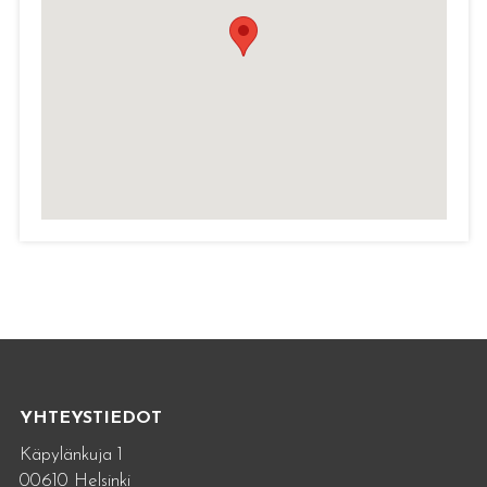
YHTEYSTIEDOT
Käpylänkuja 1
00610 Helsinki