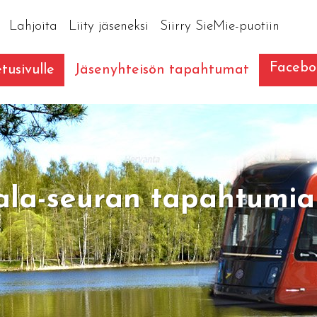
Lahjoita
Liity jäseneksi
Siirry SieMie-puotiin
Facebo
tusivulle
Jäsenyhteisön tapahtumat
ala-seuran tapahtumia