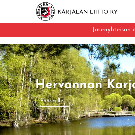
KARJALAN LIITTO RY
Jäsenyhteisön e
Hervannan Karj
Pääsivulle