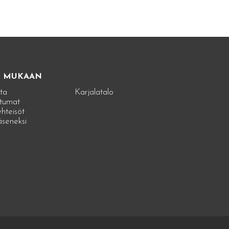
E MUKAAN
ta
Karjalatalo
tumat
hteisöt
jäseneksi