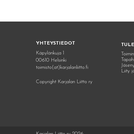
YHTEYSTIEDOT
TUL
Käpylänkuja 1
Toimin
Tapah
00610 Helsinki
Jäseny
toimisto(at)karjalanliitto.fi
Liity 
Copyright Karjalan Liitto ry
Karjalan Liitto ry 2026