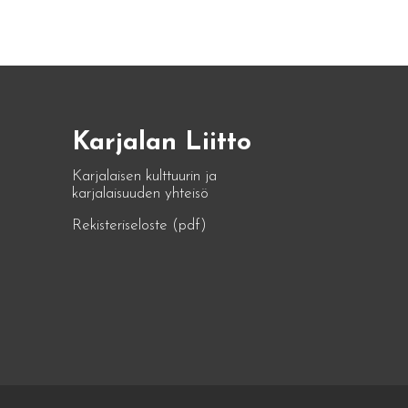
Karjalan Liitto
Karjalaisen kulttuurin ja
karjalaisuuden yhteisö
Rekisteriseloste (pdf)