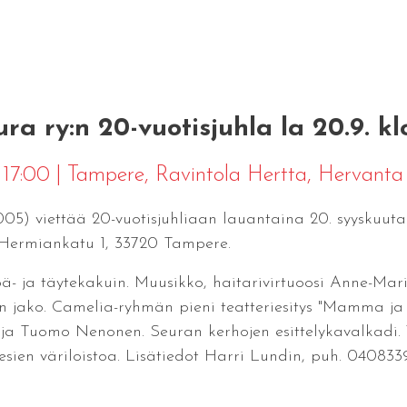
a ry:n 20-vuotisjuhla la 20.9. kl
 17:00
|
Tampere
, Ravintola Hertta, Hervanta
05) viettää 20-vuotisjuhliaan lauantaina 20. syyskuuta k
 Hermiankatu 1, 33720 Tampere.
pä- ja täytekakuin. Muusikko, haitarivirtuoosi Anne-Mari
n jako. Camelia-ryhmän pieni teatteriesitys "Mamma ja s
a Tuomo Nenonen. Seuran kerhojen esittelykavalkadi. 
resien väriloistoa. Lisätiedot Harri Lundin, puh. 04083