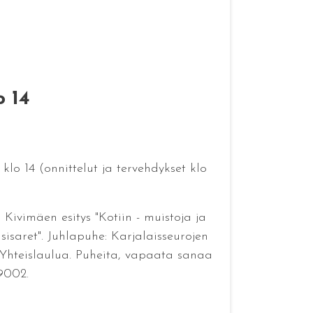
o 14
lo 14 (onnittelut ja tervehdykset klo
 Kivimäen esitys "Kotiin - muistoja ja
isaret". Juhlapuhe: Karjalaisseurojen
Yhteislaulua. Puheita, vapaata sanaa
39002.