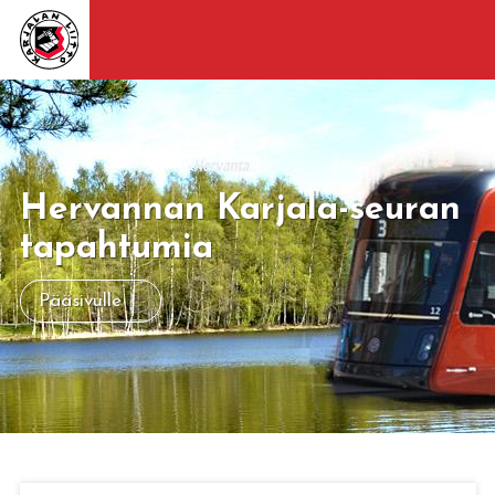
Hervannan Karjala-seuran
tapahtumia
Pääsivulle