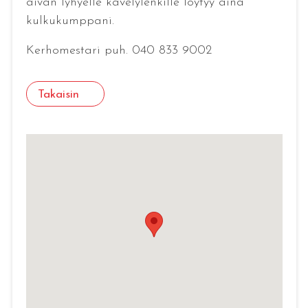
aivan lyhyelle kävelylenkille löytyy aina
kulkukumppani.
Kerhomestari puh. 040 833 9002
Takaisin