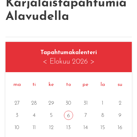
Karjalaistapahtumia
Alavudella
Tapahtumakalenteri
<
Elokuu 2026
>
ma
ti
ke
to
pe
la
su
27
28
29
30
31
1
2
3
4
5
7
8
9
6
10
11
12
13
14
15
16