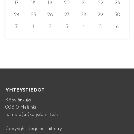
17
18
19
20
21
22
23
24
25
26
27
28
29
30
31
1
2
3
4
5
6
YHTEYSTIEDOT
Käpylänkuja 1
00610 Helsinki
toimisto(at)karjalanliitto.fi
Copyright Karjalan Liitto ry