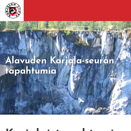
Alavuden Karjala-seuran
tapahtumia