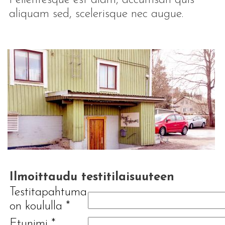
aliquam sed, scelerisque nec augue.
Ilmoittaudu testitilaisuuteen
Testitapahtuma
on koululla
*
Etunimi
*