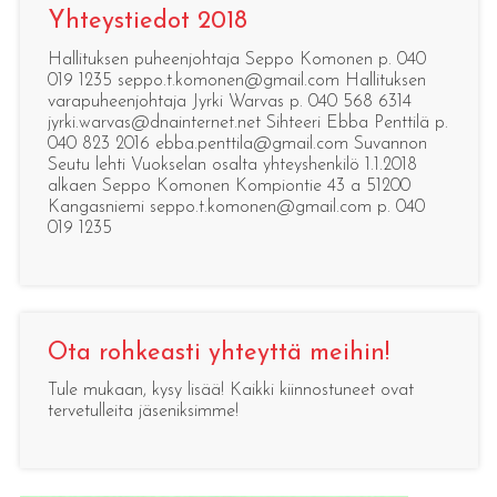
Yhteystiedot 2018
Hallituksen puheenjohtaja Seppo Komonen p. 040
019 1235 seppo.t.komonen@gmail.com Hallituksen
varapuheenjohtaja Jyrki Warvas p. 040 568 6314
jyrki.warvas@dnainternet.net Sihteeri Ebba Penttilä p.
040 823 2016 ebba.penttila@gmail.com Suvannon
Seutu lehti Vuokselan osalta yhteyshenkilö 1.1.2018
alkaen Seppo Komonen Kompiontie 43 a 51200
Kangasniemi seppo.t.komonen@gmail.com p. 040
019 1235
Ota rohkeasti yhteyttä meihin!
Tule mukaan, kysy lisää! Kaikki kiinnostuneet ovat
tervetulleita jäseniksimme!