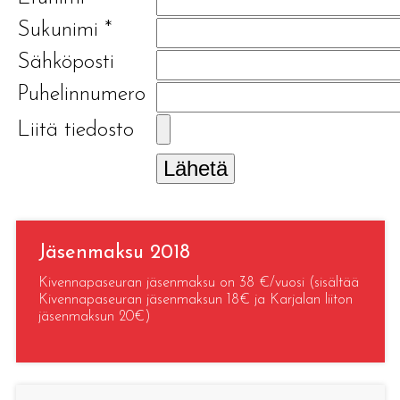
Sukunimi
*
Sähköposti
Puhelinnumero
Liitä tiedosto
Lähetä
Jäsenmaksu 2018
Kivennapaseuran jäsenmaksu on 38 €/vuosi (sisältää
Kivennapaseuran jäsenmaksun 18€ ja Karjalan liiton
jäsenmaksun 20€)