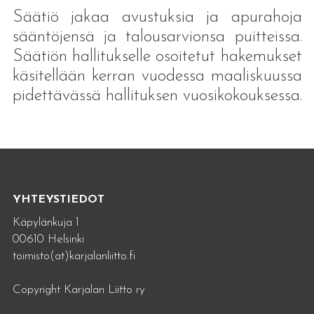
Säätiö jakaa avustuksia ja apurahoja
sääntöjensä ja talousarvionsa puitteissa.
Säätiön hallitukselle osoitetut hakemukset
käsitellään kerran vuodessa maaliskuussa
pidettävässä hallituksen vuosikokouksessa.
YHTEYSTIEDOT
Käpylänkuja 1
00610 Helsinki
toimisto(at)karjalanliitto.fi
Copyright Karjalan Liitto ry