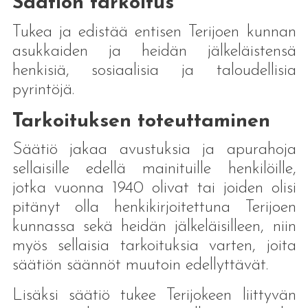
Säätiön tarkoitus
Tukea ja edistää entisen Terijoen kunnan
asukkaiden ja heidän jälkeläistensä
henkisiä, sosiaalisia ja taloudellisia
pyrintöjä.
Tarkoituksen toteuttaminen
Säätiö jakaa avustuksia ja apurahoja
sellaisille edellä mainituille henkilöille,
jotka vuonna 1940 olivat tai joiden olisi
pitänyt olla henkikirjoitettuna Terijoen
kunnassa sekä heidän jälkeläisilleen, niin
myös sellaisia tarkoituksia varten, joita
säätiön säännöt muutoin edellyttävät.
Lisäksi säätiö tukee Terijokeen liittyvän