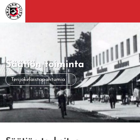
Säätiön toiminta
Terijokelaistapahtumia