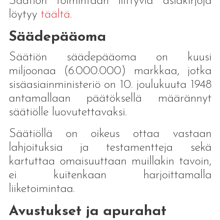
Säätiön toimintaan liittyviä asiakirjoja
löytyy
täältä
.
Säädepääoma
Säätiön säädepääoma on kuusi
miljoonaa (6.000.000) markkaa, jotka
sisäasiainministeriö on 10. joulukuuta 1948
antamallaan päätöksellä määrännyt
säätiölle luovutettavaksi.
Säätiöllä on oikeus ottaa vastaan
lahjoituksia ja testamentteja sekä
kartuttaa omaisuuttaan muillakin tavoin,
ei kuitenkaan harjoittamalla
liiketoimintaa.
Avustukset ja apurahat