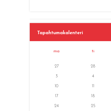
Tapahtumakalenteri
ma
ti
27
28
3
4
10
11
17
18
24
25