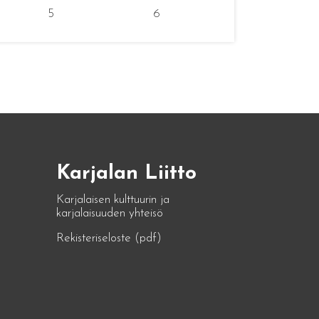
5
6
Karjalan Liitto
Karjalaisen kulttuurin ja
karjalaisuuden yhteisö
Rekisteriseloste (pdf)