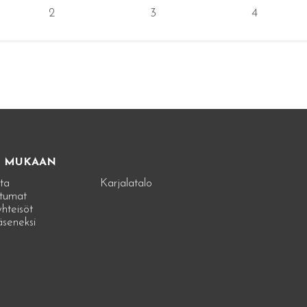
2
3
4
E MUKAAN
ta
Karjalatalo
tumat
hteisöt
jäseneksi