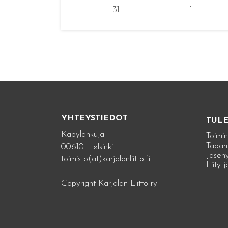
31
1
YHTEYSTIEDOT
TUL
Käpylänkuja 1
Toimin
Tapah
00610 Helsinki
Jäseny
toimisto(at)karjalanliitto.fi
Liity 
Copyright Karjalan Liitto ry