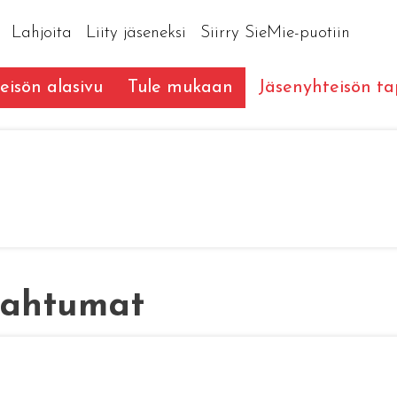
Lahjoita
Liity jäseneksi
Siirry SieMie-puotiin
eisön alasivu
Tule mukaan
Jäsenyhteisön t
pahtumat