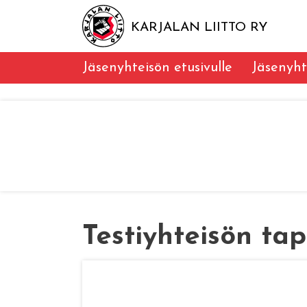
KARJALAN LIITTO RY
Jäsenyhteisön etusivulle
Jäsenyht
Testiyhteisön ta