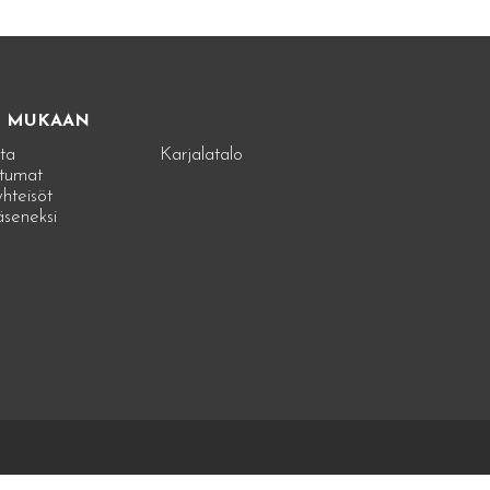
E MUKAAN
ta
Karjalatalo
tumat
hteisöt
jäseneksi