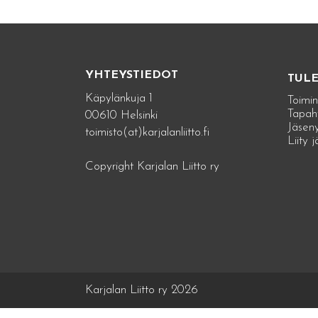
YHTEYSTIEDOT
TUL
Käpylänkuja 1
Toimin
Tapah
00610 Helsinki
Jäseny
toimisto(at)karjalanliitto.fi
Liity 
Copyright Karjalan Liitto ry
Karjalan Liitto ry 2026