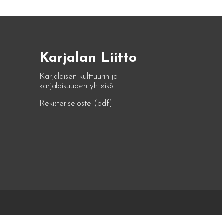
Karjalan Liitto
Karjalaisen kulttuurin ja
karjalaisuuden yhteisö
Rekisteriseloste (pdf)