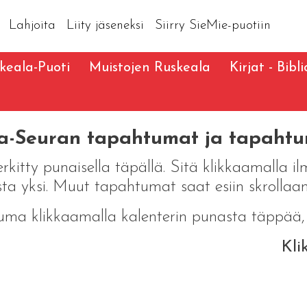
Lahjoita
Liity jäseneksi
Siirry SieMie-puotiin
keala-Puoti
Muistojen Ruskeala
Kirjat - Bibl
a-Seuran tapahtumat ja tapahtu
rkitty punaisella täpällä. Sitä klikkaamalla
ta yksi. Muut tapahtumat saat esiin skrolla
a klikkaamalla kalenterin punasta täppää, j
Kli