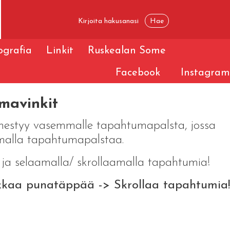
iografia
Linkit
Ruskealan Some
Facebook
Instagram
mavinkit
 ilmestyy vasemmalle tapahtumapalsta, jossa
amalla tapahtumapalstaa.
a selaamalla/ skrollaamalla tapahtumia!
kkaa punatäppää -> Skrollaa tapahtumia!