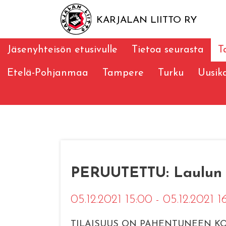
KARJALAN LIITTO RY
Jäsenyhteisön etusivulle
Tietoa seurasta
T
Etelä-Pohjanmaa
Tampere
Turku
Uusik
PERUUTETTU: Laulun ja
05.12.2021 15:00 - 05.12.2021 1
TILAISUUS ON PAHENTUNEEN KO