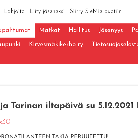
Lahjoita
Liity jäseneksi
Siirry SieMie-puotiin
apahtumat
Matkat
Hallitus
Jäsenyys
Pa
aupunki
Kirvesmäkikerho ry
Tietosuojaselost
 Tarinan iltapäivä su 5.12.2021
6:30
RONATILANTEEN TAKIA PERUUTETTU!