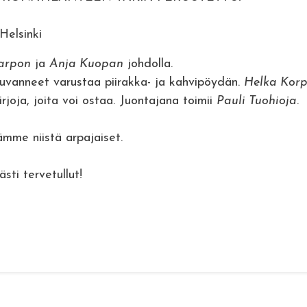
Helsinki
arpon
ja
Anja Kuopan
johdolla.
vanneet varustaa piirakka- ja kahvipöydän.
Helka Korp
irjoja, joita voi ostaa. Juontajana toimii
Pauli Tuohioja
.
stämme niistä arpajaiset.
sti tervetullut!