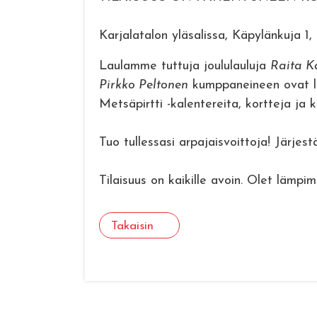
Karjalatalon yläsalissa, Käpylänkuja 1, 
Laulamme tuttuja joululauluja
Raita K
Pirkko Peltonen
kumppaneineen ovat lu
Metsäpirtti -kalentereita, kortteja ja k
Tuo tullessasi arpajaisvoittoja! Järje
Tilaisuus on kaikille avoin. Olet lämpimä
Takaisin