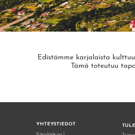
Edistämme karjalaista kulttuur
Tämä toteutuu tapah
YHTEYSTIEDOT
TUL
Käpylänkuja 1