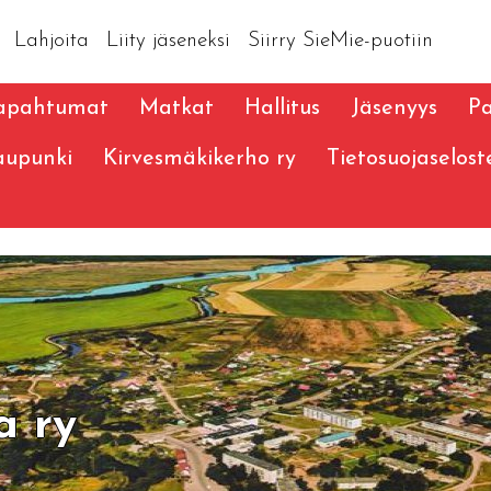
Lahjoita
Liity jäseneksi
Siirry SieMie-puotiin
apahtumat
Matkat
Hallitus
Jäsenyys
Pa
aupunki
Kirvesmäkikerho ry
Tietosuojaselost
a ry