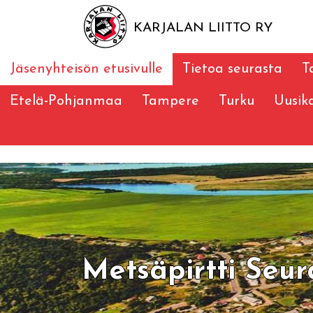
KARJALAN LIITTO RY
Jäsenyhteisön etusivulle
Tietoa seurasta
T
Etelä-Pohjanmaa
Tampere
Turku
Uusik
Metsäpirtti Seur