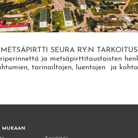
METSÄPIRTTI SEURA RY:N TARKOITUS
iperinnettä ja metsäpirttitaustaisten henki
tumien, tarinailtojen, luentojen ja kohtaa
E MUKAAN