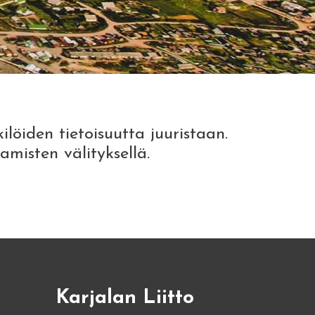
löiden tietoisuutta juuristaan.
misten välityksellä.
Karjalan Liitto